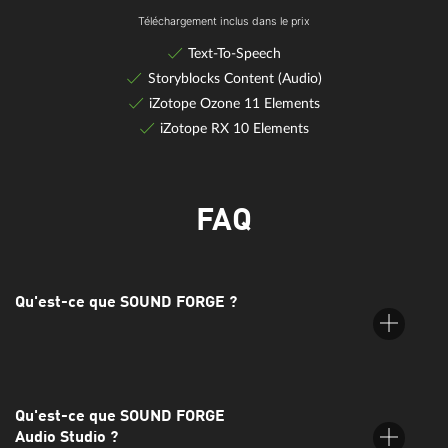
Téléchargement inclus dans le prix
Text-To-Speech
Storyblocks Content (Audio)
iZotope Ozone 11 Elements
iZotope RX 10 Elements
FAQ
Qu'est-ce que SOUND FORGE ?
Qu'est-ce que SOUND FORGE
SOUND FORGE est une suite d'édition audio numérique de
Audio Studio ?
MAGIX destinée aux utilisateurs professionnels et semi-