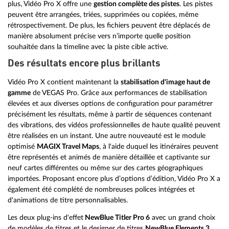
plus, Vidéo Pro X offre une
gestion complète des pistes
. Les pistes
peuvent être arrangées, triées, supprimées ou copiées, même
rétrospectivement. De plus, les fichiers peuvent être déplacés de
manière absolument précise vers n’importe quelle position
souhaitée dans la timeline avec la piste cible active.
Des résultats encore plus brillants
Vidéo Pro X contient maintenant la
stabilisation d'image haut de
gamme
de VEGAS Pro. Grâce aux performances de stabilisation
élevées et aux diverses options de configuration pour paramétrer
précisément les résultats, même à partir de séquences contenant
des vibrations, des vidéos professionnelles de haute qualité peuvent
être réalisées en un instant. Une autre nouveauté est le module
optimisé
MAGIX Travel Maps
, à l'aide duquel les itinéraires peuvent
être représentés et animés de manière détaillée et captivante sur
neuf cartes différentes ou même sur des cartes géographiques
importées. Proposant encore plus d’options d’édition, Vidéo Pro X a
également été complété de nombreuses polices intégrées et
d'animations de titre personnalisables.
Les deux plug-ins d'effet
NewBlue Titler Pro 6
avec un grand choix
de modèles de titres et le designer de titres
NewBlue Elements 3