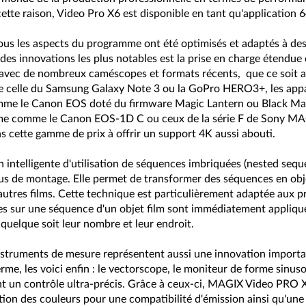
ette raison, Video Pro X6 est disponible en tant qu'application 6
 Tous les aspects du programme ont été optimisés et adaptés à de
 des innovations les plus notables est la prise en charge étendu
 avec de nombreux caméscopes et formats récents, que ce soit 
 celle du Samsung Galaxy Note 3 ou la GoPro HERO3+, les appar
me le Canon EOS doté du firmware Magic Lantern ou Black Mag
me comme le Canon EOS-1D C ou ceux de la série F de Sony MA
dans cette gamme de prix à offrir un support 4K aussi abouti.
n intelligente d'utilisation de séquences imbriquées (nested seq
us de montage. Elle permet de transformer des séquences en obj
'autres films. Cette technique est particulièrement adaptée aux p
es sur une séquence d'un objet film sont immédiatement appliqué
 quelque soit leur nombre et leur endroit.
struments de mesure représentent aussi une innovation important
rme, les voici enfin : le vectorscope, le moniteur de forme sinus
nt un contrôle ultra-précis. Grâce à ceux-ci, MAGIX Video PRO X
ion des couleurs pour une compatibilité d'émission ainsi qu'une 