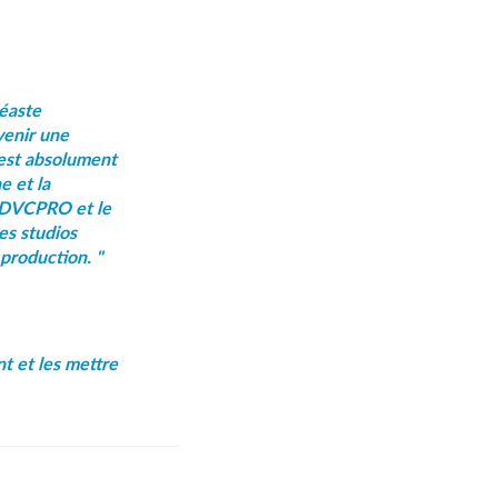
déaste
venir une
 est absolument
e et la
e DVCPRO et le
es studios
 production. "
t et les mettre