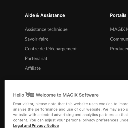
Aide & Assistance
Portails
Assistance technique
MAGIX M
Savoir-faire
Commun
Centre de téléchargement
Producer
Partenariat
Affiliate
Hello 👋🏻 Welcome to MAGIX Software
Dear visitor, please note that this website uses cookies to imp
analyse the performance and use of our website. We may also s
website with selected advertising and analytics partners so tha
content. You can adjust your personal privacy preferences unde
Legal and Privacy Notice