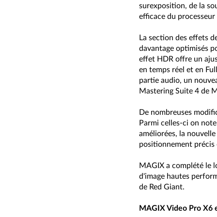
surexposition, de la so
efficace du processeur
La section des effets d
davantage optimisés po
effet HDR offre un aju
en temps réel et en Ful
partie audio, un nouvea
Mastering Suite 4 de M
De nombreuses modifica
Parmi celles-ci on noter
améliorées, la nouvell
positionnement précis e
MAGIX a complété le log
d'image hautes perform
de Red Giant.
MAGIX Video Pro X6 est