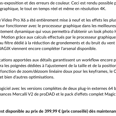
us-exposition et des erreurs de couleur. Ceci est rendu possible p
 graphique, le tout en temps réel et même en résolution 4K.
e Video Pro X6 a été entièrement mise à neuf et les effets les pl
ur fonctionner avec le processeur graphique dans les meilleures
stement dynamique qui vous permettra d'obtenir un look photo 
l Motion grâce aux calculs effectués par le processeur graphique
u filtre dédié à la réduction de grondements et du bruit du vent 
AGIX viennent encore compléter l'arsenal disponible.
tions apportées aux détails garantissent un workflow encore plu
a les poignées dédiées à l'ajustement de la taille et de la positio
e fonction de zoom/dézoom linéaire doux pour les keyframes, le Q
t bien d'autres optimisations.
iciel avec les versions complètes de deux plug-in externes 64 bit
ances Mercalli V2 de proDAD et le pack d'effets complet Magic
 disponible au prix de 399,99 € (prix conseillé) dès maintenant