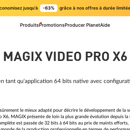
conomisez jusqu'à
-63%
grâce à nos offres à durée limitée
Produits
Promotions
Producer Planet
Aide
MAGIX VIDEO PRO X6
n tant qu'application 64 bits native avec configura
 sûrement le mieux adapté pour décrire le développement de la s
o X6, MAGIX présente de loin la plus grande évolution depuis la
mplète est passée de 32 bits à 64 bits au prix de maints efforts
 monde de la production professionnelle en termes de performanc