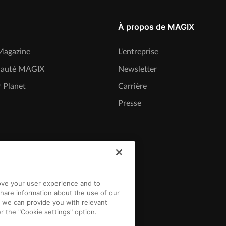
À propos de MAGIX
agazine
L'entreprise
auté MAGIX
Newsletter
 Planet
Carrière
Presse
rove your user experience and to
hare information about the use of our
t we can provide you with relevant
r the "Cookie settings" option.