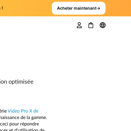
 !
Acheter maintenant
→
tion optimisée
érie
Video Pro X de
 naissance de la gamme.
, ceci pour répondre
es et d'utilisation de