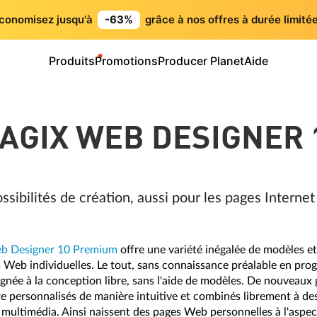
conomisez jusqu'à
-63%
grâce à nos offres à durée limitée
Produits
Promotions
Producer Planet
Aide
AGIX WEB DESIGNER 
ibilités de création, aussi pour les pages Internet
 Designer 10 Premium
offre une variété inégalée de modèles et
s Web individuelles. Le tout, sans connaissance préalable en p
ignée à la conception libre, sans l'aide de modèles. De nouveaux 
e personnalisés de manière intuitive et combinés librement à des
 multimédia. Ainsi naissent des pages Web personnelles à l'aspec