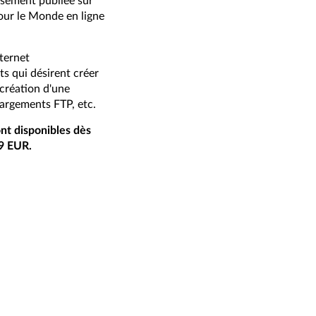
isément publiée sur
our le Monde en ligne
ternet
s qui désirent créer
création d'une
argements FTP, etc.
t disponibles dès
,99 EUR.