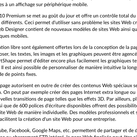
s à un affichage sur périphérique mobile.
 Premium se met au goût du jour et offre un contrôle total du 
 différents. Ceci permet d'utiliser sans problème les sites Web 
b Designer contient de nouveaux modèles de sites Web ainsi que
ques mobiles.
ation libre sont également offertes lors de la conception de la p
oser, les textes, les images et les graphiques peuvent être agenc
tShape permet d'éditer encore plus facilement les graphiques tel
 Il est ainsi possible de personnaliser de manière intuitive la long
de de points fixes.
page autorisent en outre de créer des contenus Web spéciaux se
. On peut par exemple créer des pages Internet extra longue o
uvelles transitions de page telles que les effets 3D. Par ailleurs,
i que de 600 polices d'écriture disponibles offrent des possibilit
ite Web de manière individuelle. Des modèles professionnels et 
acilitent la création d'un site Web pour une entreprise.
be, Facebook, Google Maps, etc. permettent de partager et de d