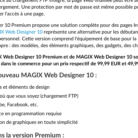
âce au chargement FTP intégré, la page Web finalisée peut être a
bergement. Une protection par mot de passe est même possible p
r l'accès à une page.
 10 Premium propose une solution complète pour des pages In
X Web Designer 10
représente une alternative pour les débutant
ersonnel. Cette version comprend l'équipement de base pour la 
re : des modèles, des éléments graphiques, des gadgets, des ch
X Web Designer 10 Premium et de MAGIX Web Designer 10 son
t dans le commerce pour un prix respectif de 99,99 EUR et 49
 nouveau MAGIX Web Designer 10 :
s et éléments de design
e où que vous soyez (chargement FTP)
be, Facebook, etc.
ce en programmation requise
on de graphiques en toute simplicité
ns la version Premium :