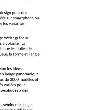
design pour des
créés sur smartphone ou
 les variantes
age Web : grâce au
és à volonté. La
s que les bulles de
ueur, la forme et l'angle
lon les idées
u en image panoramique
 plus de 3000 modèles et
és variées pour
spécifiques à des
isséminer les pages