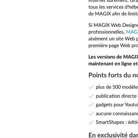
Internet librement. Gr
tous les services d'hé
de MAGIX afin de limite
Si MAGIX Web Designer
professionnelles,
MAGI
aisément un site Web p
première page Web prop
Les versions de MAGI
maintenant en ligne e
Points forts du
plus de 500 modèle
publication direct
gadgets pour Youtu
aucune connaissan
SmartShapes : éditi
En exclusivité da