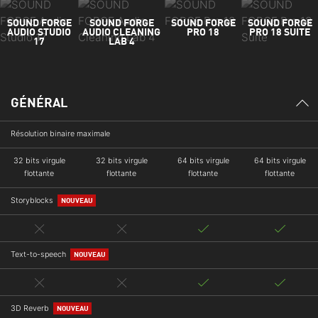
SOUND FORGE
SOUND FORGE
SOUND FORGE
SOUND FORGE
AUDIO STUDIO
AUDIO CLEANING
PRO 18
PRO 18 SUITE
17
LAB 4
GÉNÉRAL
Résolution binaire maximale
32 bits virgule
32 bits virgule
64 bits virgule
64 bits virgule
flottante
flottante
flottante
flottante
Storyblocks
NOUVEAU
Text-to-speech
NOUVEAU
3D Reverb
NOUVEAU