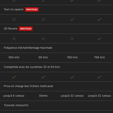
Text-to-speech
NOUVEAU
3D Reverb
NOUVEAU
Fréquence d'échantillonnage maximale
384 kHz
96 kHz
768 kHz
768 kHz
Compatible avec les systèmes 32 et 64 bits
Prise en charge des fichiers multicanal
jusqu'à 6 canaux
Stereo
jusqu'à 32 canaux
jusqu'à 32 canaux
Tutoriels interactifs