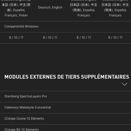
本語 (日本), 中文(简
日本語 (日本), 中文
日本語 (日本), 中文
Deutsch, English
体), Español,
(简体), Español,
(简体), Español,
Français, Polski
Français
Français
Compatibilité Windows
8 / 10 / 11
8 / 10 / 11
8 / 10 / 11
8 / 10 / 11
MODULES EXTERNES DE TIERS SUPPLÉMENTAIRES
Steinberg SpectraLayers Pro
Celemony Melodyne 5 essential
iZotope Ozone 10 Elements
iZotope RX 10 Elements