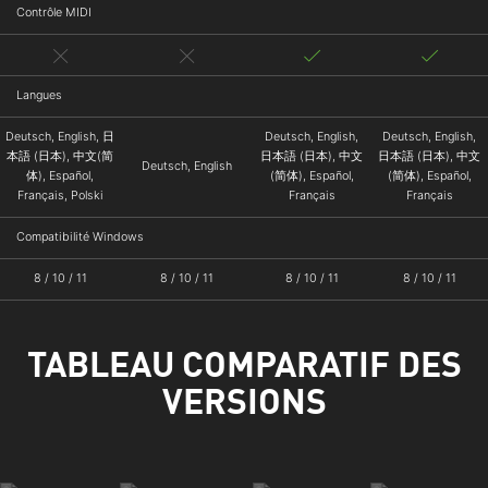
Contrôle MIDI
Langues
Deutsch, English, 日
Deutsch, English,
Deutsch, English,
本語 (日本), 中文(简
日本語 (日本), 中文
日本語 (日本), 中文
Deutsch, English
体), Español,
(简体), Español,
(简体), Español,
Français, Polski
Français
Français
Compatibilité Windows
8 / 10 / 11
8 / 10 / 11
8 / 10 / 11
8 / 10 / 11
TABLEAU COMPARATIF DES
VERSIONS