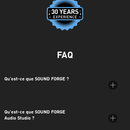
FAQ
Qu'est-ce que SOUND FORGE ?
Qu'est-ce que SOUND FORGE
SOUND FORGE est une suite d'édition audio numérique de
Audio Studio ?
MAGIX destinée aux utilisateurs professionnels et semi-
professionnels. Il s'agit du logiciel de référence pour les artistes,