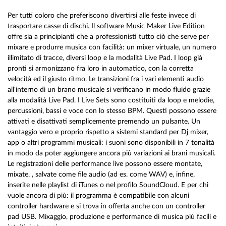
Per tutti coloro che preferiscono divertirsi alle feste invece di
trasportare casse di dischi. Il software Music Maker Live Edition
offre sia a principianti che a professionisti tutto ciò che serve per
mixare e produrre musica con facilità: un mixer virtuale, un numero
illimitato di tracce, diversi loop e la modalità Live Pad. I loop già
pronti si armonizzano fra loro in automatico, con la corretta
velocità ed il giusto ritmo. Le transizioni fra i vari elementi audio
all'interno di un brano musicale si verificano in modo fluido grazie
alla modalità Live Pad. I Live Sets sono costituiti da loop e melodie,
percussioni, bassi e voce con lo stesso BPM. Questi possono essere
attivati e disattivati semplicemente premendo un pulsante. Un
vantaggio vero e proprio rispetto a sistemi standard per Dj mixer,
app o altri programmi musicali: i suoni sono disponibili in 7 tonalità
in modo da poter aggiungere ancora più variazioni ai brani musicali.
Le registrazioni delle performance live possono essere montate,
mixate, , salvate come file audio (ad es. come WAV) e, infine,
inserite nelle playlist di iTunes o nel profilo SoundCloud. E per chi
vuole ancora di più: il programma è compatibile con alcuni
controller hardware e si trova in offerta anche con un controller
pad USB. Mixaggio, produzione e performance di musica più facili e