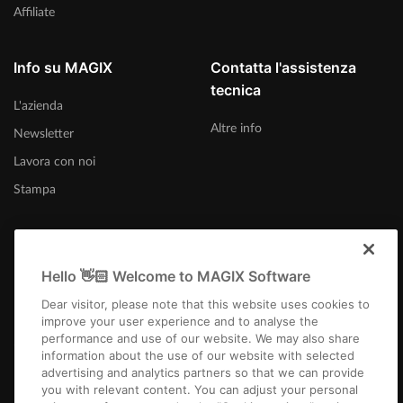
Affiliate
Info su MAGIX
Contatta l'assistenza
tecnica
L'azienda
Altre info
Newsletter
Lavora con noi
Stampa
Hello 👋🏻 Welcome to MAGIX Software
Italia
Dear visitor, please note that this website uses cookies to
improve your user experience and to analyse the
performance and use of our website. We may also share
information about the use of our website with selected
advertising and analytics partners so that we can provide
you with relevant content. You can adjust your personal