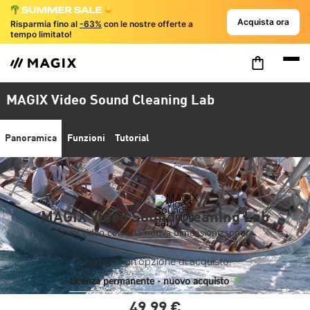
Acquista ora
Risparmia fino al
-63%
con le nostre offerte a
tempo limitato!
MAGIX Video Sound Cleaning Lab
Panoramica
Funzioni
Tutorial
MAGIX Video Sound Cleaning Lab
I tuoi video con una nuova dimensione sonora
Seleziona un'opzione di acquisto:
Licenza permanente - nuovo acquisto
49,
99
€