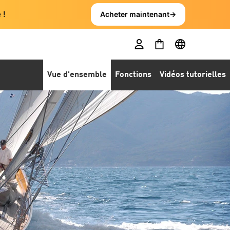
 !
Acheter maintenant
→
Vue d'ensemble
Fonctions
Vidéos tutorielles