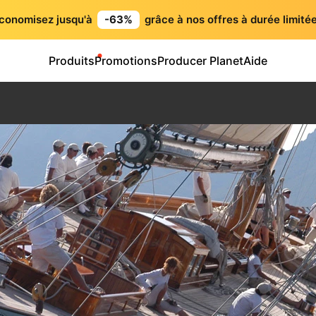
conomisez jusqu'à
-63%
grâce à nos offres à durée limitée
Produits
Promotions
Producer Planet
Aide