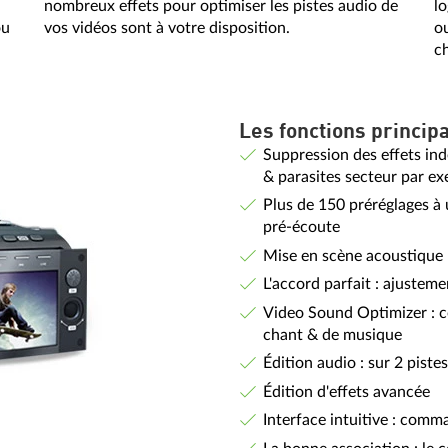
nombreux effets pour optimiser les pistes audio de
lo
ou
vos vidéos sont à votre disposition.
o
ch
Les fonctions principa
Suppression des effets indé
& parasites secteur par e
Plus de 150 préréglages à 
pré-écoute
Mise en scène acoustique 
L'accord parfait : ajuste
Video Sound Optimizer : c
chant & de musique
Édition audio : sur 2 pist
Édition d'effets avancée
Interface intuitive : comm