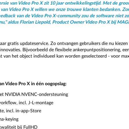
rsie van Video Pro X zit 10 jaar ontwikkelingstijd. Met de groo
 van Video Pro X willen we onze trouwe klanten bedanken. Zo
edback van de Video Pro X-community zou de software niet zo
s nu," aldus Florian Liepold, Product Owner Video Pro X bij MAG
jaar gratis updateservice. Zo ontvangen gebruikers die nu kiezen
novaties. Bijvoorbeeld de flexibele ankerpuntpositionering, een 
 van het object individueel kan worden geselecteerd - voor ma
an Video Pro X in één oogopslag:
met NVIDIA NVENC-ondersteuning
orkflow, incl. J-L-montage
e, incl. in-app-Store
a-keying
waliteit bij FullHD