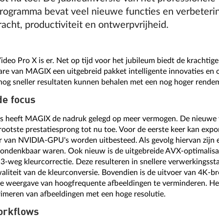
ogramma bevat veel nieuwe functies en verbeteri
racht, productiviteit en ontwerpvrijheid.
deo Pro X is er. Net op tijd voor het jubileum biedt de krachtige
e van MAGIX een uitgebreid pakket intelligente innovaties en 
nog sneller resultaten kunnen behalen met een nog hoger rende
de focus
tes heeft MAGIX de nadruk gelegd op meer vermogen. De nieuwe 
ootste prestatiesprong tot nu toe. Voor de eerste keer kan ex
r van NVIDIA-GPU's worden uitbesteed. Als gevolg hiervan zijn
 ondenkbaar waren. Ook nieuw is de uitgebreide AVX-optimalisat
3-weg kleurcorrectie. Deze resulteren in snellere verwerkingss
liteit van de kleurconversie. Bovendien is de uitvoer van 4K-b
e weergave van hoogfrequente afbeeldingen te verminderen. Het
rimeren van afbeeldingen met een hoge resolutie.
orkflows