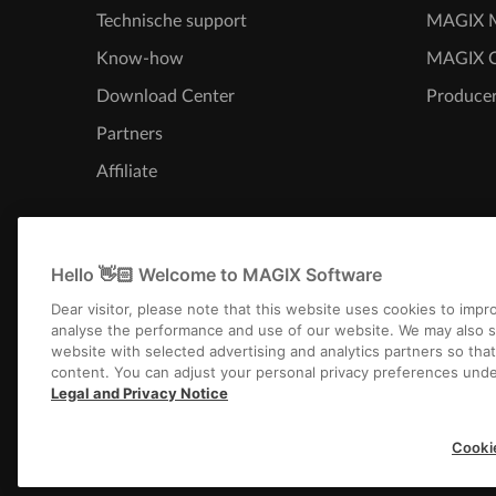
Technische support
MAGIX M
Know-how
MAGIX 
Download Center
Producer
Partners
Affiliate
Hello 👋🏻 Welcome to MAGIX Software
Dear visitor, please note that this website uses cookies to imp
analyse the performance and use of our website. We may also s
website with selected advertising and analytics partners so tha
content. You can adjust your personal privacy preferences unde
Legal and Privacy Notice
Colofon
Algemene voorwaarden
Wed
Cooki
Copyright © 2003