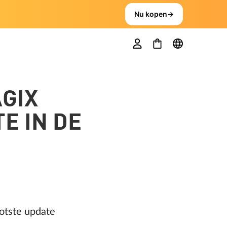
Nu kopen
→
AGIX
E IN DE
otste update