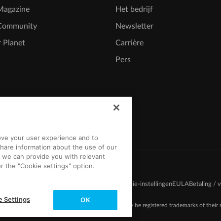
agazine
Het bedrijf
Community
Newsletter
 Planet
Carrière
Pers
rove your user experience and to
hare information about the use of our
t we can provide you with relevant
r the "Cookie settings" option.
strijdvoorwaarden
Gegevensbescherming
Cookie-instellingen
EULA
Betaling / 
e Settings
OK
-2026 MAGIX. The mentioned product names may be registered trademarks of their r