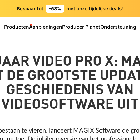
Bespaar tot
-63%
met onze tijdelijke deals!
Producten
Aanbiedingen
Producer Planet
Ondersteuning
JAAR VIDEO PRO X: M
 DE GROOTSTE UPDAT
GESCHIEDENIS VAN
VIDEOSOFTWARE UIT
 bestaan te vieren, lanceert MAGIX Software de gro
ot nu toe. De jubileumversie van het professionele