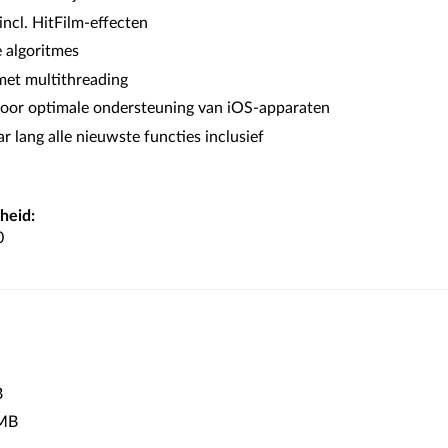
incl. HitFilm-effecten
 algoritmes
et multithreading
oor optimale ondersteuning van iOS-apparaten
r lang alle nieuwste functies inclusief
heid:
0
B
MB