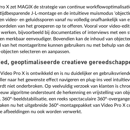
ro X zet MAGIX de strategie van continue workflowoptimalisati
 tijdbesparende J-L-montage en de intuïtieve muismodus 'objecti
 video- en geluidssporen vanaf nu volledig onafhankelijk van 
ordelen van het groeperen op te offeren. Vooral voor video-edit
werken, bijvoorbeeld bij documentaties of interviews met een s
en merkbaar eenvoudiger. Bovendien kan de inhoud van objecten
 van het montageritme kunnen gebruikers nu met behulp van de 
-objecten selecteren en aanpassen.
ied, geoptimaliseerde creatieve gereedschapp
Video Pro X is ontwikkeld en is nu duidelijker en gebruiksvriende
ler naar het gewenste effect navigeren en plug-ins veel intuïtie
dt niet onderbroken. Op veelvuldig verzoek van klanten is chr
ieuw algoritme ondersteunt de herkenning en vrijstelling van ob
. 360°-beeldstabilisatie, een reeks spectaculaire 360°-overgange
maken nu het uitgebreide 360°-montagepakket van Video Pro X 
e afbeeldingen nu ook worden verwerkt.