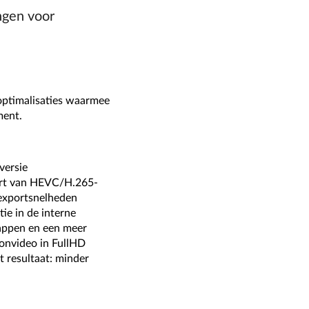
ngen voor
optimalisaties waarmee
ment.
versie
port van HEVC/H.265-
 exportsnelheden
ie in de interne
tappen en een meer
ronvideo in FullHD
 resultaat: minder