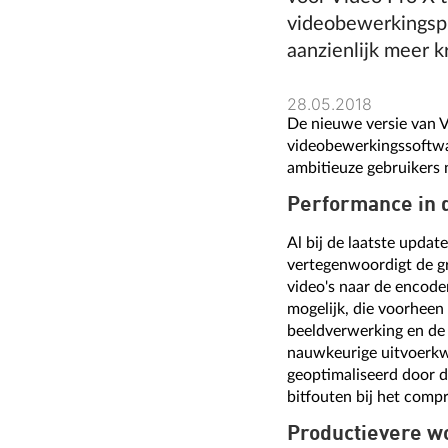
videobewerkingspr
aanzienlijk meer k
28.05.2018
De nieuwe versie van Vi
videobewerkingssoftwar
ambitieuze gebruikers 
Performance in 
Al bij de laatste upda
vertegenwoordigt de gr
video's naar de encode
mogelijk, die voorheen
beeldverwerking en de 
nauwkeurige uitvoerkwa
geoptimaliseerd door d
bitfouten bij het comp
Productievere w