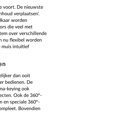
e voort. De nieuwste
nhoud verplaatsen'.
elkaar worden
ors die veel met
tem over verschillende
 nu flexibel worden
muis intuïtief
en
lijker dan ooit
ver bedienen. De
oma-keying ook
jecten. Ook de 360°-
n en speciale 360°-
compleet. Bovendien