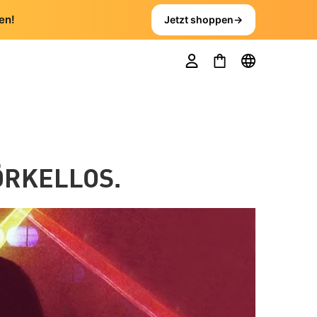
en!
Jetzt shoppen
→
ÖRKELLOS.