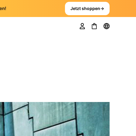
en!
Jetzt shoppen
→