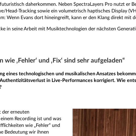
t futuristisch daherkommen. Neben SpectraLayers Pro nutzt er B
r Eye/Head-Tracking sowie ein volumetrisch haptisches Display (VH
um: Wenn Evans dort hineingreift, kann er den Klang direkt mit
blicke in seine Arbeit mit Musiktechnologien der nächsten Gener
en wie ‚Fehler‘ und ‚Fix‘ sind sehr aufgeladen“
ung eines technologischen und musikalischen Ansatzes bekomm
Authentizitätsverlust in Live-Performances korrigiert. Wie entst
?
 der erneuten
 einem Recording ist und was
fflichkeiten wie „Fehler“ und
che Bedeutung wir ihnen