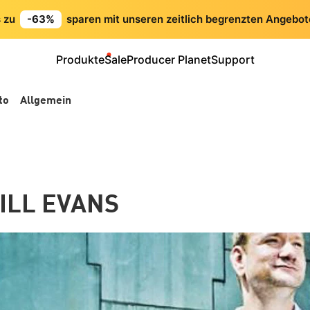
s zu
-63%
sparen mit unseren zeitlich begrenzten Angebot
Produkte
Sale
Producer Planet
Support
to
Allgemein
BILL EVANS