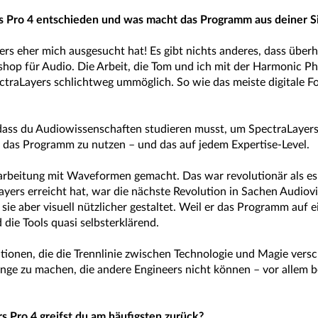
s Pro 4 entschieden und was macht das Programm aus deiner Sic
ers eher mich ausgesucht hat! Es gibt nichts anderes, dass übe
shop für Audio. Die Arbeit, die Tom und ich mit der Harmonic P
traLayers schlichtweg ummöglich. So wie das meiste digitale F
 dass du Audiowissenschaften studieren musst, um SpectraLayers
m das Programm zu nutzen – und das auf jedem Expertise-Level.
rbeitung mit Waveformen gemacht. Das war revolutionär als es
yers erreicht hat, war die nächste Revolution in Sachen Audiovis
e aber visuell nützlicher gestaltet. Weil er das Programm auf ein
die Tools quasi selbsterklärend.
kationen, die die Trennlinie zwischen Technologie und Magie ver
ge zu machen, die andere Engineers nicht können – vor allem be
s Pro 4 greifst du am häufigsten zurück?