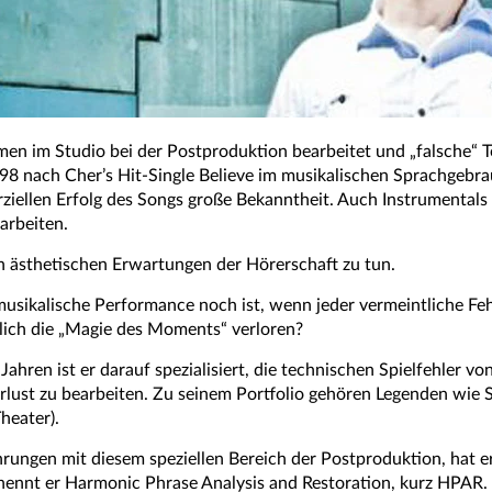
en im Studio bei der Postproduktion bearbeitet und „falsche“ Tö
98 nach Cher’s Hit-Single Believe im musikalischen Sprachgebrau
ellen Erfolg des Songs große Bekanntheit. Auch Instrumentals l
arbeiten.
n ästhetischen Erwartungen der Hörerschaft zu tun.
e musikalische Performance noch ist, wenn jeder vermeintliche Fe
dlich die „Magie des Moments“ verloren?
t Jahren ist er darauf spezialisiert, die technischen Spielfehler
rlust zu bearbeiten. Zu seinem Portfolio gehören Legenden wie S
heater).
hrungen mit diesem speziellen Bereich der Postproduktion, hat 
e nennt er Harmonic Phrase Analysis and Restoration, kurz HPA