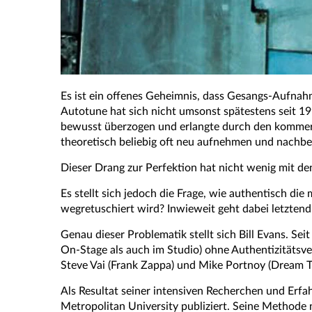
Es ist ein offenes Geheimnis, dass Gesangs-Aufnahm
Autotune hat sich nicht umsonst spätestens seit 19
bewusst überzogen und erlangte durch den kommerzi
theoretisch beliebig oft neu aufnehmen und nachbe
Dieser Drang zur Perfektion hat nicht wenig mit de
Es stellt sich jedoch die Frage, wie authentisch di
wegretuschiert wird? Inwieweit geht dabei letzten
Genau dieser Problematik stellt sich Bill Evans. Sei
On-Stage als auch im Studio) ohne Authentizitätsve
Steve Vai (Frank Zappa) und Mike Portnoy (Dream T
Als Resultat seiner intensiven Recherchen und Erfa
Metropolitan University publiziert. Seine Method