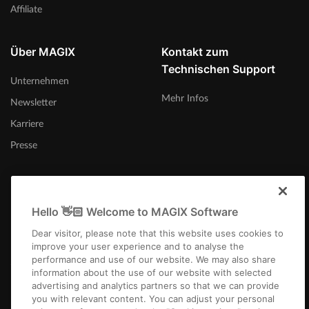
Affiliate
Über MAGIX
Kontakt zum
Technischen Support
Unternehmen
Mehr Infos
Newsletter
Karriere
Presse
Hello 👋🏻 Welcome to MAGIX Software
Österreich
Dear visitor, please note that this website uses cookies to
improve your user experience and to analyse the
performance and use of our website. We may also share
information about the use of our website with selected
advertising and analytics partners so that we can provide
you with relevant content. You can adjust your personal