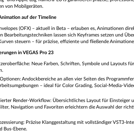
en von Mobilgeräten.
Animation auf der Timeline
velopes (OFX) – aktuell in Beta – erlauben es, Animationen direk
en Bearbeitungstechniken lassen sich Keyframes setzen und Übe
urven steuern – für präzise, effiziente und fließende Animatione
erungen in VEGAS Pro 23
zeroberfläche: Neue Farben, Schriften, Symbole und Layouts für
n.
Optionen: Andockbereiche an allen vier Seiten des Programmfe
beitsumgebungen – ideal für Color Grading, Social-Media-Video
rter Render-Workflow: Übersichtliches Layout für Einsteiger und
Filter, Navigation und Favoriten erleichtern die Auswahl der rich
ssierung: Präzise Klanggestaltung mit vollständiger VST3-Int
nd Bus-Ebene.