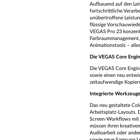
Aufbauend auf den Lei
fortschrittliche Verarb
unübertroffene Leist
flüssige Vorschauwieder
VEGAS Pro 23 konzentr
Farbraummanagement, ei
Animationstools – alle
Die VEGAS Core Engin
Die VEGAS Core Engine
sowie einen neu entwic
zeitaufwendige Kopiers
Integrierte Werkzeuge
Das neu gestaltete Col
Arbeitsplatz-Layouts. 
Screen-Workflows mit s
müssen ihren kreativen
Audioarbeit oder ande
sowie neue Samsung Lo