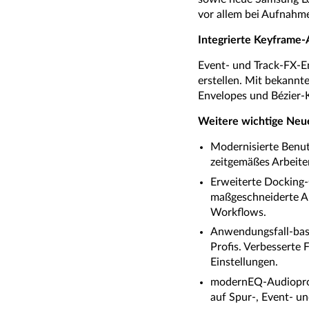
vor allem bei Aufnahm
Integrierte Keyframe-
Event- und Track-FX-En
erstellen. Mit bekannt
Envelopes und Bézier-K
Weitere wichtige Neu
Modernisierte Benut
zeitgemäßes Arbeite
Erweiterte Docking-
maßgeschneiderte Ar
Workflows.
Anwendungsfall-basie
Profis. Verbesserte 
Einstellungen.
modernEQ-Audioproze
auf Spur-, Event- u