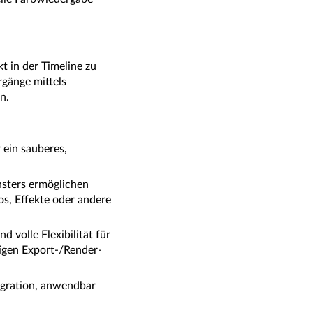
t in der Timeline zu
rgänge mittels
n.
 ein sauberes,
nsters ermöglichen
s, Effekte oder andere
 volle Flexibilität für
tigen Export-/Render-
egration, anwendbar