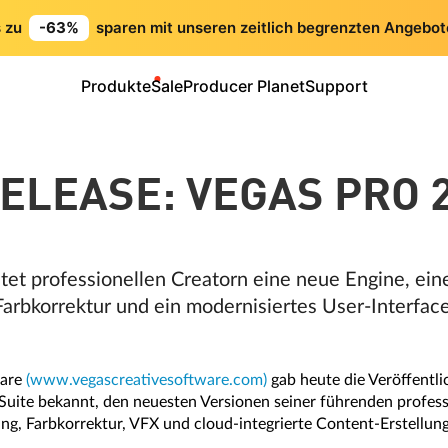
s zu
-63%
sparen mit unseren zeitlich begrenzten Angebot
Produkte
Sale
Producer Planet
Support
ELEASE: VEGAS PRO 
et professionellen Creatorn eine neue Engine, ein
Farbkorrektur und ein modernisiertes User-Interfac
ware
(www.vegascreativesoftware.com)
gab heute die Veröffent
ite bekannt, den neuesten Versionen seiner führenden professi
g, Farbkorrektur, VFX und cloud-integrierte Content-Erstellung