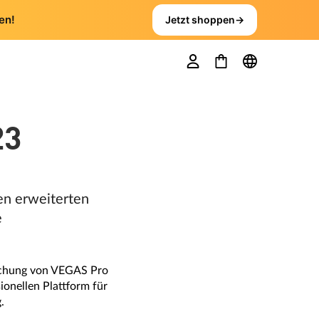
en!
Jetzt shoppen
→
23
en erweiterten
e
lichung von VEGAS Pro
onellen Plattform für
.