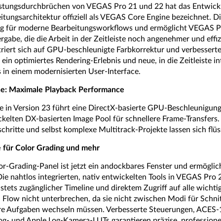
stungsdurchbrüchen von VEGAS Pro 21 und 22 hat das Entwick
eitungsarchitektur offiziell als VEGAS Core Engine bezeichnet. Di
ung für moderne Bearbeitungsworkflows und ermöglicht VEGAS 
gabe, die die Arbeit in der Zeitleiste noch angenehmer und effiz
iert sich auf GPU-beschleunigte Farbkorrektur und verbessert
n optimiertes Rendering-Erlebnis und neue, in die Zeitleiste in
s in einem modernisierten User-Interface.
e: Maximale Playback Performance
 in Version 23 führt eine DirectX-basierte GPU-Beschleunigung 
kelten DX-basierten Image Pool für schnellere Frame-Transfers.
chritte und selbst komplexe Multitrack-Projekte lassen sich flüs
 für Color Grading und mehr
or-Grading-Panel ist jetzt ein andockbares Fenster und ermöglich
Die nahtlos integrierten, nativ entwickelten Tools in VEGAS Pro 
tets zugänglicher Timeline und direktem Zugriff auf alle wicht
 Flow nicht unterbrechen, da sie nicht zwischen Modi für Schnit
re Aufgaben wechseln müssen. Verbesserte Steuerungen, ACES-
g- und Apple Log-Kamera-LUTs garantieren präzise, professione