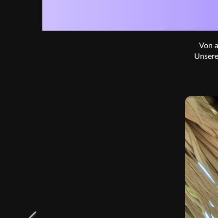
WENIGER
Von a
Unsere 