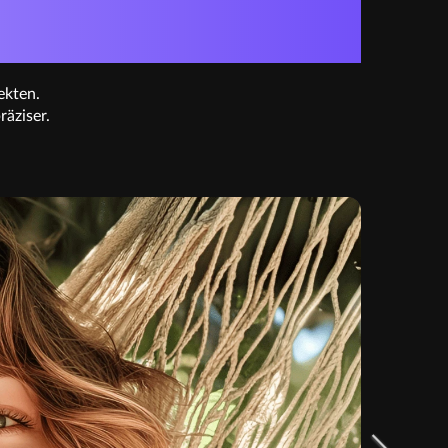
ERGNÜGEN
ekten.
räziser.