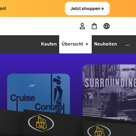
en!
Jetzt shoppen
→
Kaufen
Übersicht
Neuheiten
...