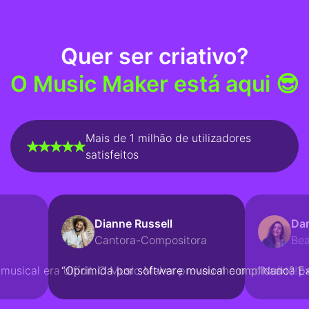
Quer ser criativo?
O Music Maker está aqui 😎
Mais de 1 milhão de utilizadores
satisfeitos
Dianne Russell
Dar
Cantora-Compositora
Be
usical era difícil. O Music Maker provou-me o contrário!“
“Oprimida por software musical complicado? E
“Nunca pa