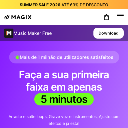
SUMMER SALE 2026
ATÉ
63%
DE DESCONTO
SUMMER SALE 2026
ATÉ
63%
DE DESCONTO
SUMMER SALE 2026
ATÉ
63%
DE DESCONTO
SUMMER SALE 2026
ATÉ
63%
DE DESCONTO
Music Maker Free
Download
SUMMER SALE 2026
ATÉ
63%
DE DESCONTO
SUMMER SALE 2026
ATÉ
63%
DE DESCONTO
SUMMER SALE 2026
ATÉ
63%
DE DESCONTO
Mais de 1 milhão de utilizadores satisfeitos
Faça a sua primeira
faixa em apenas
5 minutos
Arraste e solte loops
Grave voz e instrumentos
Ajuste com
efeitos
e já está!