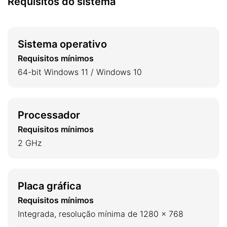
Requisitos do sistema
problemas para uma versão superior para
aproveitar funcionalidades adicionais.
Sistema operativo
Requisitos mínimos
64-bit Windows 11 / Windows 10
Processador
Requisitos mínimos
2 GHz
Placa gráfica
Requisitos mínimos
Integrada, resolução mínima de 1280 x 768