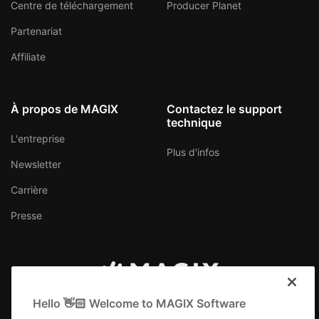
Centre de téléchargement
Producer Planet
Partenariat
Affiliate
À propos de MAGIX
Contactez le support
technique
L'entreprise
Plus d'infos
Newsletter
Carrière
Presse
Suisse (Français)
Hello 👋🏻 Welcome to MAGIX Software