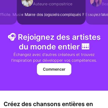
Auteure-compositrice
Be
fficile. Music Maker m'a prouvé le contraire ! »
« Marre des logiciels compliqués ? Essayez Mus
« Je n'arr
🎧 Rejoignez des artistes
du monde entier 🎹
Échangez avec d'autres créateurs et trouvez
l'inspiration pour développer vos compétences.
Commencer
Créez des chansons entières en