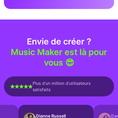
Envie de créer ?
Music Maker est là pour
vous 😎
Plus d'un million d'utilisateurs
satisfaits
Dianne Russell
Dar