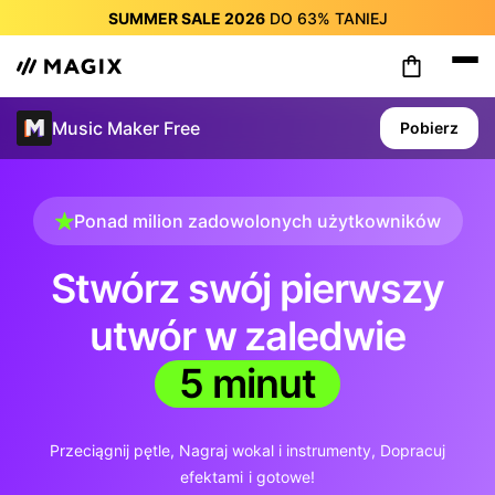
SUMMER SALE 2026
DO
63%
TANIEJ
SUMMER SALE 2026
DO
63%
TANIEJ
SUMMER SALE 2026
DO
63%
TANIEJ
SUMMER SALE 2026
DO
63%
TANIEJ
Music Maker Free
Pobierz
SUMMER SALE 2026
DO
63%
TANIEJ
SUMMER SALE 2026
DO
63%
TANIEJ
SUMMER SALE 2026
DO
63%
TANIEJ
Ponad milion zadowolonych użytkowników
Stwórz swój pierwszy
utwór w zaledwie
5 minut
Przeciągnij pętle
Nagraj wokal i instrumenty
Dopracuj
efektami
i gotowe!