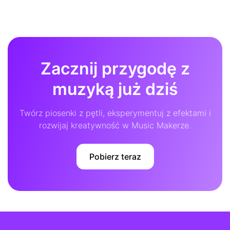
Zacznij przygodę z
muzyką już dziś
Twórz piosenki z pętli, eksperymentuj z efektami i
rozwijaj kreatywność w Music Makerze.
Pobierz teraz