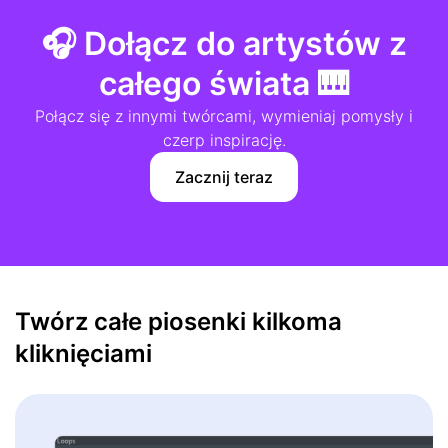
🎧 Dołącz do artystów z
całego świata 🎹
Połącz się z innymi twórcami, wymieniaj pomysły i
czerp inspirację.
Zacznij teraz
Twórz całe piosenki kilkoma
kliknięciami