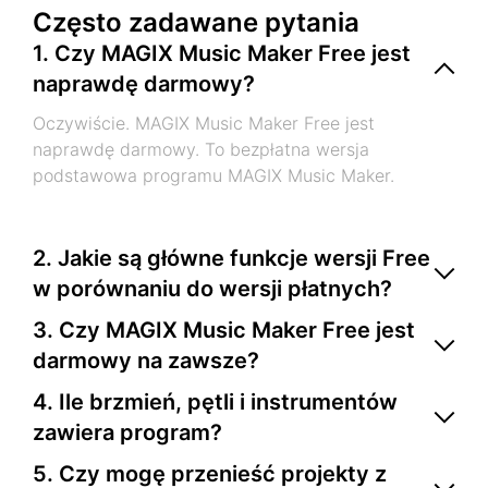
Często zadawane pytania
1. Czy MAGIX Music Maker Free jest
naprawdę darmowy?
Oczywiście. MAGIX Music Maker Free jest
naprawdę darmowy. To bezpłatna wersja
podstawowa programu MAGIX Music Maker.
2. Jakie są główne funkcje wersji Free
w porównaniu do wersji płatnych?
MAGIX Music Maker Free daje Ci idealne podstawy
3. Czy MAGIX Music Maker Free jest
na start. Ma ograniczony zestaw funkcji, który
darmowy na zawsze?
obejmuje stałą liczbę ścieżek, sześć Soundpooli,
Tak. MAGIX Music Maker Free to pełna wersja
trzy wirtualne instrumenty i dziewięć
4. Ile brzmień, pętli i instrumentów
darmowa na zawsze – nie jest to ograniczona
profesjonalnych efektów. Dodatkowe instrumenty i
zawiera program?
czasowo wersja próbna. Możesz używać tego
efekty są dostępne w płatnych edycjach.
Darmowa wersja MAGIX Music Maker zawiera
programu tak długo, jak chcesz.
5. Czy mogę przenieść projekty z
sześć Soundpooli z pętlami, trzy wirtualne