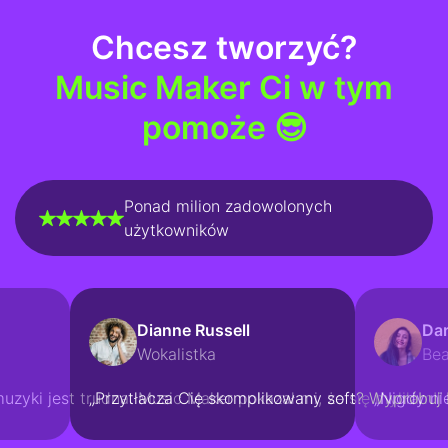
Chcesz tworzyć?
Music Maker Ci w tym
pomoże 😎
Ponad milion zadowolonych
użytkowników
Dianne Russell
Dar
Wokalistka
Be
uzyki jest trudna. Music Maker pokazał mi, że się myliłam!”
„Przytłacza Cię skomplikowany soft? Wypróbuj 
„Nigdy ni