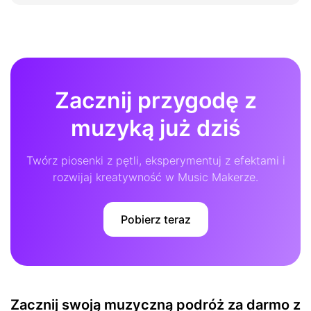
Zacznij przygodę z
muzyką już dziś
Twórz piosenki z pętli, eksperymentuj z efektami i
rozwijaj kreatywność w Music Makerze.
Pobierz teraz
Zacznij swoją muzyczną podróż za darmo z