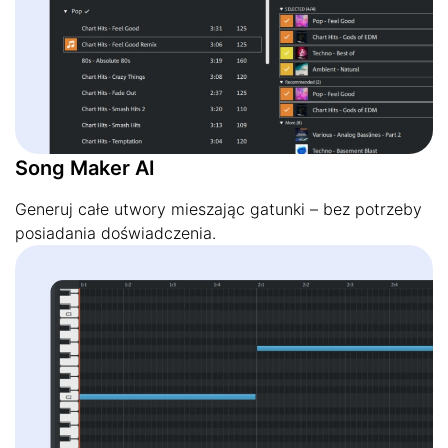
Song Maker AI
Generuj całe utwory mieszając gatunki – bez potrzeby
posiadania doświadczenia.