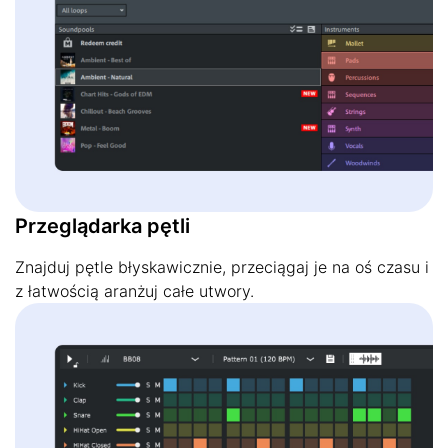
Przeglądarka pętli
Znajduj pętle błyskawicznie, przeciągaj je na oś czasu i
z łatwością aranżuj całe utwory.