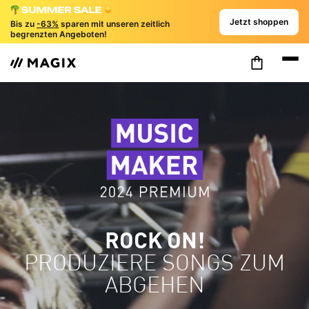
Jetzt shoppen
Bis zu
-63%
sparen mit unseren zeitlich
begrenzten Angeboten!
ROCK ON!
PRODUZIERE SONGS ZUM
ABGEHEN