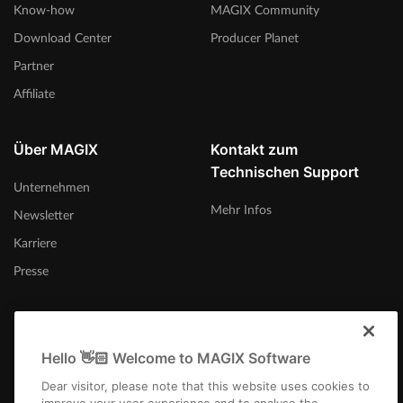
Know-how
MAGIX Community
Download Center
Producer Planet
Partner
Affiliate
Über MAGIX
Kontakt zum
Technischen Support
Unternehmen
Mehr Infos
Newsletter
Karriere
Presse
Hello 👋🏻 Welcome to MAGIX Software
Schweiz (Deutsch)
Dear visitor, please note that this website uses cookies to