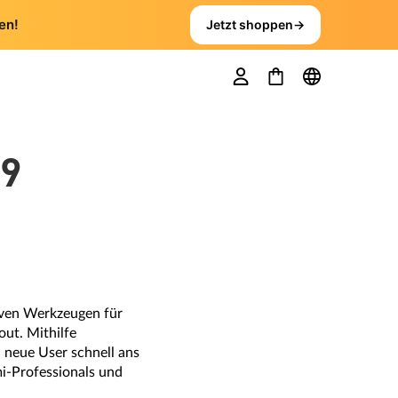
en!
Jetzt shoppen
→
9
iven Werkzeugen für
out. Mithilfe
 neue User schnell ans
mi-Professionals und