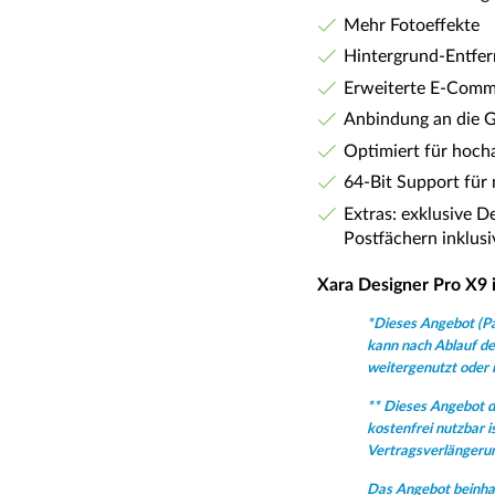
Mehr Fotoeffekte
Hintergrund-Entfe
Erweiterte E-Comm
Anbindung an die Go
Optimiert für hoch
64-Bit Support für
Extras: exklusive 
Postfächern inklus
Xara Designer Pro X9 i
*Dieses Angebot (Pa
kann nach Ablauf de
weitergenutzt oder i
** Dieses Angebot d
kostenfrei nutzbar 
Vertragsverlängerun
Das Angebot beinhal