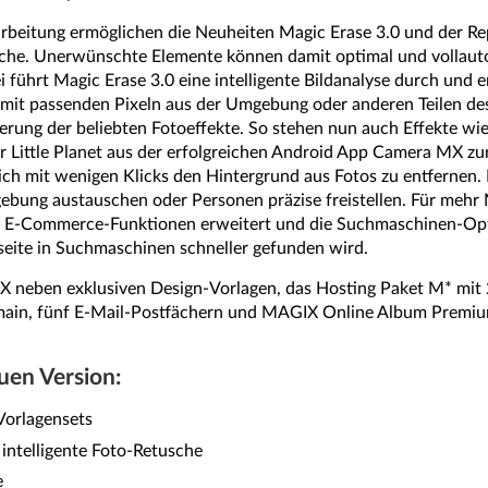
rbeitung ermöglichen die Neuheiten Magic Erase 3.0 und der Re
usche. Unerwünschte Elemente können damit optimal und vollaut
i führt Magic Erase 3.0 eine intelligente Bildanalyse durch und 
 mit passenden Pixeln aus der Umgebung oder anderen Teilen des
terung der beliebten Fotoeffekte. So stehen nun auch Effekte wie
r Little Planet aus der erfolgreichen Android App Camera MX zu
glich mit wenigen Klicks den Hintergrund aus Fotos zu entfernen.
ebung austauschen oder Personen präzise freistellen. Für mehr
 E-Commerce-Funktionen erweitert und die Suchmaschinen-Opt
seite in Suchmaschinen schneller gefunden wird.
IX neben exklusiven Design-Vorlagen, das Hosting Paket M* mi
main, fünf E-Mail-Postfächern und MAGIX Online Album Premi
uen Version:
Vorlagensets
 intelligente Foto-Retusche
e