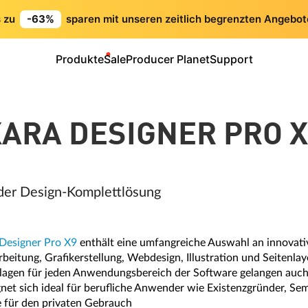
s zu
-63%
sparen mit unseren zeitlich begrenzten Angebot
Produkte
Sale
Producer Planet
Support
XARA DESIGNER PRO X
der Design-Komplettlösung
Designer Pro X9
enthält eine umfangreiche Auswahl an innovat
beitung, Grafikerstellung, Webdesign, Illustration und Seitenlay
rlagen für jeden Anwendungsbereich der Software gelangen auch
net sich ideal für berufliche Anwender wie Existenzgründer, Se
e für den privaten Gebrauch