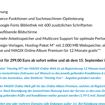
rnung
erce-Funktionen und Suchmaschinen-Optimierung
ogle Fonts Bibliothek mit 600 zusätzlichen Schriftarten
auflösende Bildschirme
 mehr Arbeitsspeicher und Multicore Support für optimale Perf
Design-Vorlagen, Hosting-Paket M* mit 2.000 MB Webspeicher, 
ive und MAGIX Online Album Premium für 12 Monate gratis**
st für 299,00 Euro ab sofort online und ab dem 15. September i
ket "Hosting M") der MAGIX Online Welt ist ab Registrierung 12 Monate kost
s kostenfreien Zeitraums auf Wunsch zu den jeweils geltenden Konditionen &
n das kostenlose, aber limitierte "Hosting free" - Angebot geändert werden.
er MAGIX Online Welt gilt für das Online Album Premium, welches ab Regist
ist. Nach Beendigung der kostenfreien Nutzung kann der Service zu den zum Ze
g geltenden AGBs und Konditionen weiter genutzt werden (1,99 €/mtl. Stand
tet eine oder mehrere Domains (alle Endungen außer .tv). Bei Kündigung eines