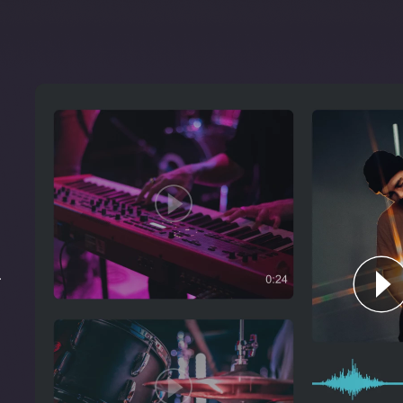
n
.
bis zur freien
Reparieren und Wi
I, um ein Sample in Layer
Mit den KI-gestützten Tools 