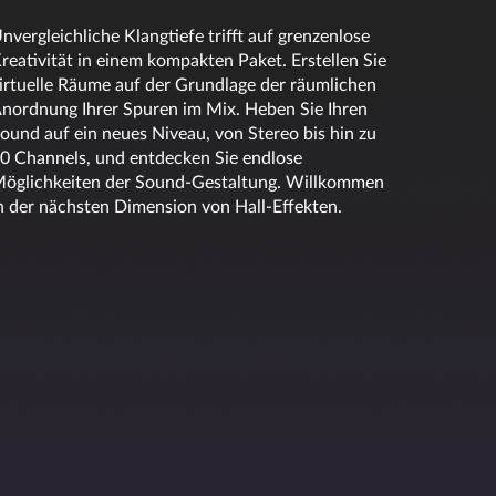
nvergleichliche Klangtiefe trifft auf grenzenlose
reativität in einem kompakten Paket. Erstellen Sie
irtuelle Räume auf der Grundlage der räumlichen
nordnung Ihrer Spuren im Mix. Heben Sie Ihren
ound auf ein neues Niveau, von Stereo bis hin zu
0 Channels, und entdecken Sie endlose
öglichkeiten der Sound-Gestaltung. Willkommen
n der nächsten Dimension von Hall-Effekten.
 für KI-unterstütztes Processing
rkzeugen können Sie jede Art von Bearbeitungen
ungen mit einem breiten Pinsel bis hin zu
fen. KI-gestützte Prozesse machen SpectraLayers
odass Sie so schnell wie nie zuvor optimale