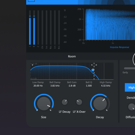
Künstliche Intelligenz mit senso
SpectraLayers ermöglicht es Ihnen, das Spektrum Ih
zu sehen, sondern auch zu berühren, zu formen und
Unterstützung von Künstlicher Intelligenz, die musi
Operationen durchführt, wird Ihr Weg zum perfekte