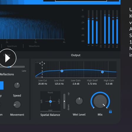
U
K
v
A
S
1
M
i
rischer Integration
Die optimale Basis
res Audiomaterials nicht nur
Mit den manuellen Auswahlwe
 zu gestalten. Durch
vornehmen – von groben Änder
kalische Pattern erkennt und
mikroskopisch feinen Eingrif
n Audio noch schneller.
noch präziser und flexibler, s
Ergebnisse erzielen.