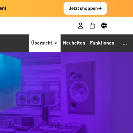
en!
Jetzt shoppen
→
Übersicht
Neuheiten
Funktionen
...