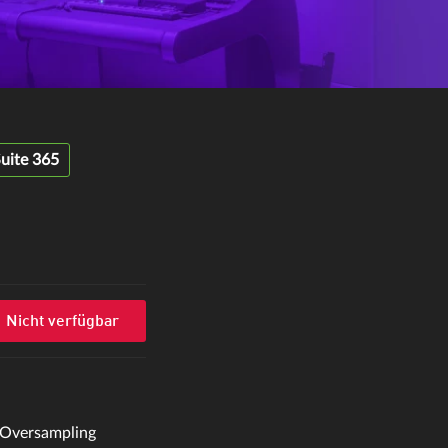
uite 365
Nicht verfügbar
Oversampling