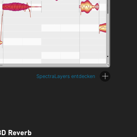
SpectraLayers entdecken
3D Reverb