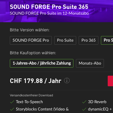
SOUND FORGE Pro Suite 365
SOUND FORGE Pro Suite im 12-Monatsabo
Bitte Version wählen:
SOUND FORGE Pro
Pro Suite
Pro 365
Pro S
Bitte Kaufoption wählen:
1-Jahres-Abo / jährliche Zahlung
Monats-Abo
CHF 179.88
/ Jahr
Versandkostenfreier Download
Text-To-Speech
3D Reverb
Storyblocks Content (Video &
dynamicEQ + 