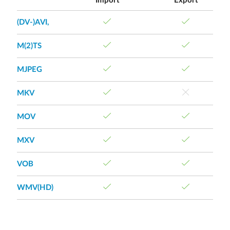
Import
Export
(DV-)AVI,
M(2)TS
MJPEG
MKV
MOV
MXV
VOB
WMV(HD)