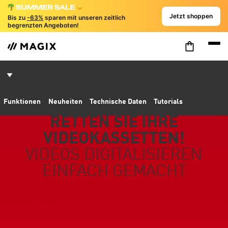
Jetzt shoppen
Bis zu
-63%
sparen mit unseren zeitlich
begrenzten Angeboten!
Funktionen
Neuheiten
Technische Daten
Tutorials
RETTEN SIE IHRE
VIDEOKASSETTEN!
VIDEOS DIGITALISIEREN
EINFACH GEMACHT