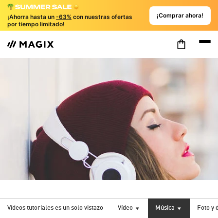
¡Comprar ahora!
¡Ahorra hasta un
-63%
con nuestras ofertas
por tiempo limitado!
Vídeos tutoriales es un solo vistazo
Vídeo
Música
Foto y 