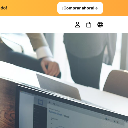
ado!
¡Comprar ahora!
→