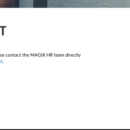
T
ease contact the MAGIX HR team directly
et
.