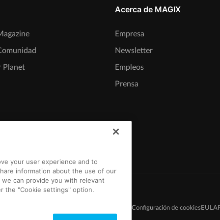
Acerca de MAGIX
agazine
Empresa
Comunidad
Newsletter
 Planet
Empleos
Prensa
rove your user experience and to
hare information about the use of our
t we can provide you with relevant
r the "Cookie settings" option.
nes
Condiciones del concurso
Protección de datos
Configuración de cookies
EULA