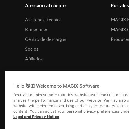
Atención al cliente
Portales
Asistencia técnica
MAGIX M
Know how
MAGIX 
Centro de descargas
Producer
Socios
Afiliados
Hello 👋🏻 Welcome to MAGIX Software
Dear visitor, please note that this website uses cookies to imp
analyse the performance and use of our website. We may also s
website with selected advertising and analytics partners so tha
content. You can adjust your personal privacy preferences unde
Legal and Privacy Notice
Aviso Legal
Términos y condicio