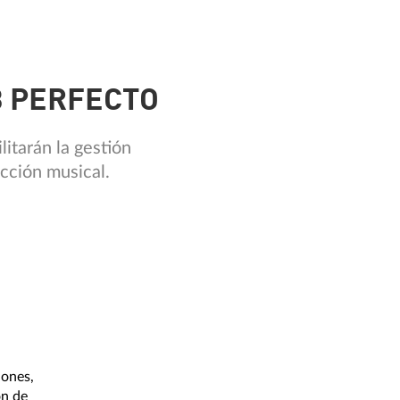
3 PERFECTO
litarán la gestión
cción musical.
iones,
ón de