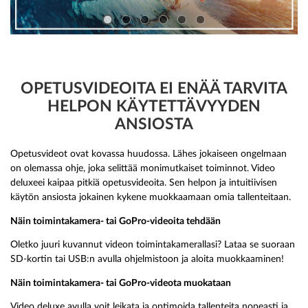
OPETUSVIDEOITA EI ENÄÄ TARVITA
HELPON KÄYTETTÄVYYDEN
ANSIOSTA
Opetusvideot ovat kovassa huudossa. Lähes jokaiseen ongelmaan
on olemassa ohje, joka selittää monimutkaiset toiminnot. Video
deluxeei kaipaa pitkiä opetusvideoita. Sen helpon ja intuitiivisen
käytön ansiosta jokainen kykene muokkaamaan omia tallenteitaan.
Näin toimintakamera- tai GoPro-videoita tehdään
Oletko juuri kuvannut videon toimintakamerallasi? Lataa se suoraan
SD-kortin tai USB:n avulla ohjelmistoon ja aloita muokkaaminen!
Näin toimintakamera- tai GoPro-videota muokataan
Video deluxe avulla voit leikata ja optimoida tallenteita nopeasti ja