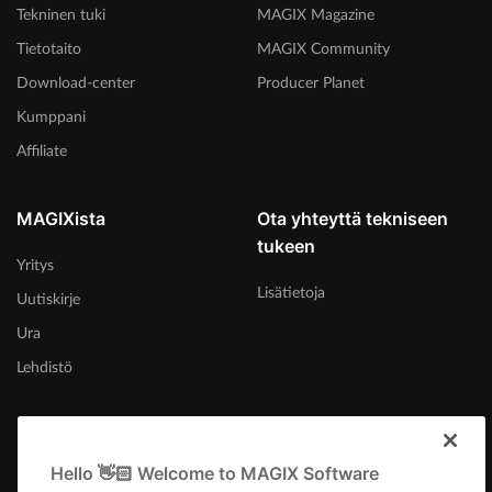
Tekninen tuki
MAGIX Magazine
Tietotaito
MAGIX Community
Download-center
Producer Planet
Kumppani
Affiliate
MAGIXista
Ota yhteyttä tekniseen
tukeen
Yritys
Lisätietoja
Uutiskirje
Ura
Lehdistö
Hello 👋🏻 Welcome to MAGIX Software
Suomi