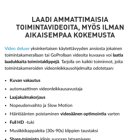
LAADI AMMATTIMAISIA
TOIMINTAVIDEOITA, MYÖS ILMAN
AIKAISEMPAA KOKEMUSTA
Video deluxe
yksinkertaisen käytettävyyden ansiosta jokainen
toimintakamerallaan tai GoProllaan videoita kuvaava voi
laatia
laadukkaita toimintaklippejä
. Tarjolla on kaikki toiminnot, joita
toimintakameroiden videonleikkausohjelmalta odotetaan:
Kuvan vakautus
automaattinen videonleikkausavustaja
Laajakulmakorjaus
Nopeudenvaihto ja Slow Motion
Häiriöäänten poistaminen
videoäänen optimointia
varten
Full HD
-tuki
Musiikkikappaleita (30s-90s) klippien taustaksi
Share-toiminto
klipin suoraan lataamiseen