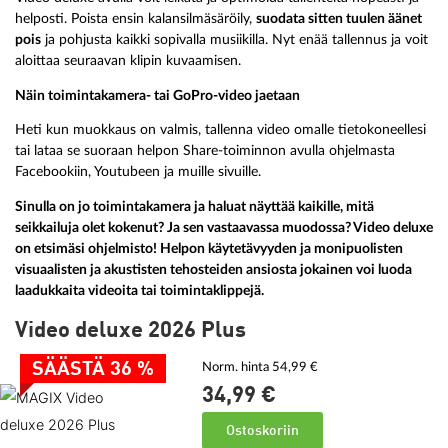
helposti. Poista ensin kalansilmäsäröily,
suodata sitten tuulen äänet
pois
ja pohjusta kaikki sopivalla musiikilla. Nyt enää tallennus ja voit
aloittaa seuraavan klipin kuvaamisen.
Näin toimintakamera- tai GoPro-video jaetaan
Heti kun muokkaus on valmis, tallenna video omalle tietokoneellesi
tai lataa se suoraan helpon Share-toiminnon avulla ohjelmasta
Facebookiin, Youtubeen ja muille sivuille.
Sinulla on jo toimintakamera ja haluat näyttää kaikille, mitä
seikkailuja olet kokenut? Ja sen vastaavassa muodossa? Video deluxe
on etsimäsi ohjelmisto! Helpon käytetävyyden ja monipuolisten
visuaalisten ja akustisten tehosteiden ansiosta jokainen voi luoda
laadukkaita videoita tai toimintaklippejä.
Video deluxe 2026 Plus
SÄÄSTÄ 36 %
Norm. hinta 54,99 €
34,
99
€
Ostoskoriin