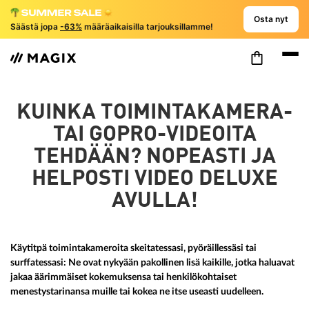
Osta nyt
Säästä jopa
-63%
määräaikaisilla tarjouksillamme!
KUINKA TOIMINTAKAMERA-
TAI GOPRO-VIDEOITA
TEHDÄÄN? NOPEASTI JA
HELPOSTI VIDEO DELUXE
AVULLA!
Käytitpä toimintakameroita skeitatessasi, pyöräillessäsi tai
surffatessasi: Ne ovat nykyään pakollinen lisä kaikille, jotka haluavat
jakaa äärimmäiset kokemuksensa tai henkilökohtaiset
menestystarinansa muille tai kokea ne itse useasti uudelleen.