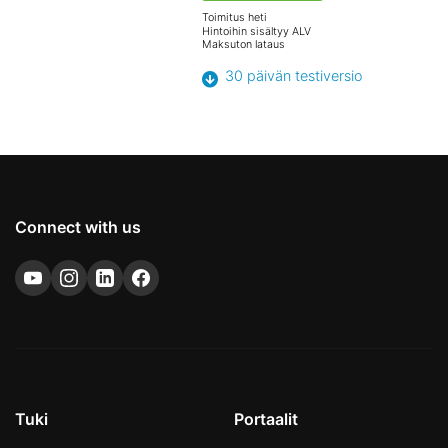
Toimitus heti
Hintoihin sisältyy ALV
Maksuton lataus
30 päivän testiversio
Connect with us
Tuki
Portaalit