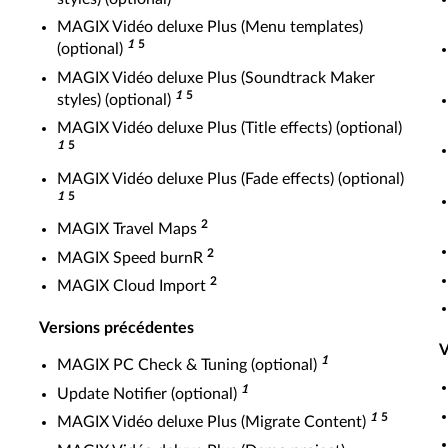
MAGIX Vidéo deluxe Plus (Menu templates)
1
5
(optional)
MAGIX Vidéo deluxe Plus (Soundtrack Maker
1
5
styles) (optional)
MAGIX Vidéo deluxe Plus (Title effects) (optional)
1
5
MAGIX Vidéo deluxe Plus (Fade effects) (optional)
1
5
2
MAGIX Travel Maps
2
MAGIX Speed burnR
2
MAGIX Cloud Import
Versions précédentes
V
1
MAGIX PC Check & Tuning (optional)
1
Update Notifier (optional)
1
5
MAGIX Vidéo deluxe Plus (Migrate Content)