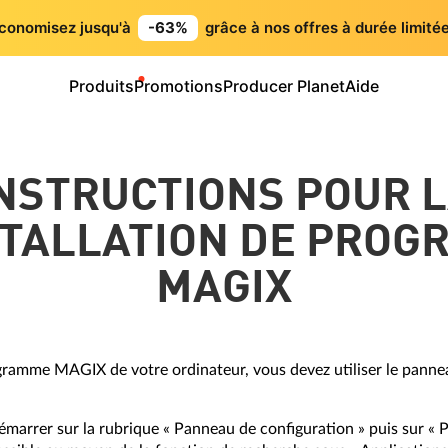
conomisez jusqu'à
-63%
grâce à nos offres à durée limitée
Produits
Promotions
Producer Planet
Aide
NSTRUCTIONS POUR 
TALLATION DE PRO
MAGIX
ogramme MAGIX de votre ordinateur, vous devez utiliser le panne
émarrer sur la rubrique « Panneau de configuration » puis sur 