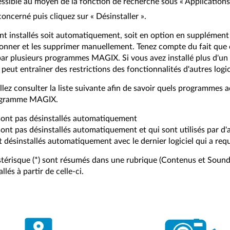
ssible au moyen de la fonction de recherche sous « Applications 
ncerné puis cliquez sur « Désinstaller ».
t installés soit automatiquement, soit en option en supplément 
ctionner et les supprimer manuellement. Tenez compte du fait qu
 par plusieurs programmes MAGIX. Si vous avez installé plus d'
eut entraîner des restrictions des fonctionnalités d'autres logi
uillez consulter la liste suivante afin de savoir quels programmes
rogramme MAGIX.
nt pas désinstallés automatiquement
t pas désinstallés automatiquement et qui sont utilisés par d
ésinstallés automatiquement avec le dernier logiciel qui a req
térisque (*) sont résumés dans une rubrique (Contenus et Sou
lés à partir de celle-ci.