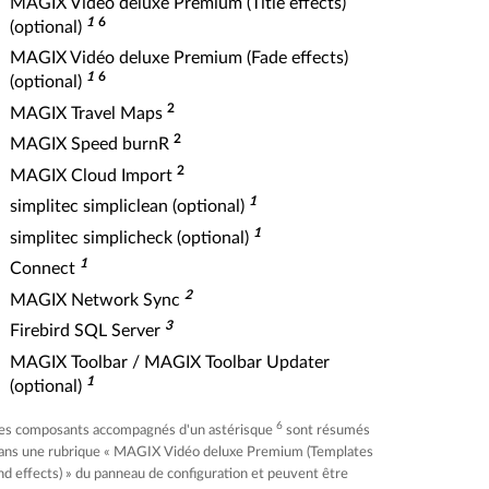
MAGIX Vidéo deluxe Premium (Title effects)
1
6
(optional)
MAGIX Vidéo deluxe Premium (Fade effects)
1
6
(optional)
2
MAGIX Travel Maps
2
MAGIX Speed burnR
2
MAGIX Cloud Import
1
simplitec simpliclean (optional)
1
simplitec simplicheck (optional)
1
Connect
2
MAGIX Network Sync
3
Firebird SQL Server
MAGIX Toolbar / MAGIX Toolbar Updater
1
(optional)
6
es composants accompagnés d'un astérisque
sont résumés
ans une rubrique « MAGIX Vidéo deluxe Premium (Templates
nd effects) » du panneau de configuration et peuvent être