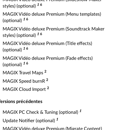
1
6
styles) (optional)
MAGIX Vidéo deluxe Premium (Menu templates)
1
6
(optional)
MAGIX Vidéo deluxe Premium (Soundtrack Maker
1
6
styles) (optional)
MAGIX Vidéo deluxe Premium (Title effects)
1
6
(optional)
MAGIX Vidéo deluxe Premium (Fade effects)
1
6
(optional)
2
MAGIX Travel Maps
2
MAGIX Speed burnR
2
MAGIX Cloud Import
ersions précédentes
1
MAGIX PC Check & Tuning (optional)
1
Update Notifier (optional)
MAGIX Vidéo deluxe Premium (Migrate Content)