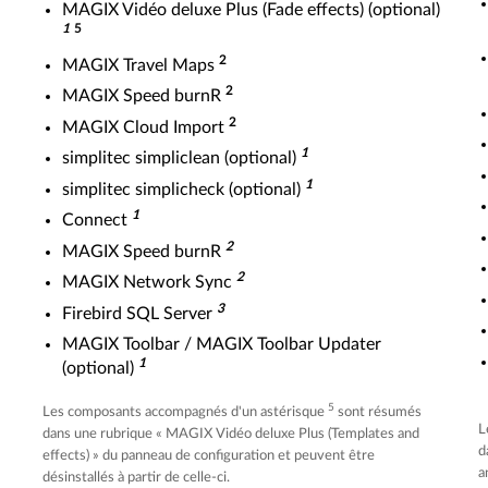
MAGIX Vidéo deluxe Plus (Fade effects) (optional)
1
5
2
MAGIX Travel Maps
2
MAGIX Speed burnR
2
MAGIX Cloud Import
1
simplitec simpliclean (optional)
1
simplitec simplicheck (optional)
1
Connect
2
MAGIX Speed burnR
2
MAGIX Network Sync
3
Firebird SQL Server
MAGIX Toolbar / MAGIX Toolbar Updater
1
(optional)
5
Les composants accompagnés d'un astérisque
sont résumés
L
dans une rubrique « MAGIX Vidéo deluxe Plus (Templates and
d
effects) » du panneau de configuration et peuvent être
a
désinstallés à partir de celle-ci.