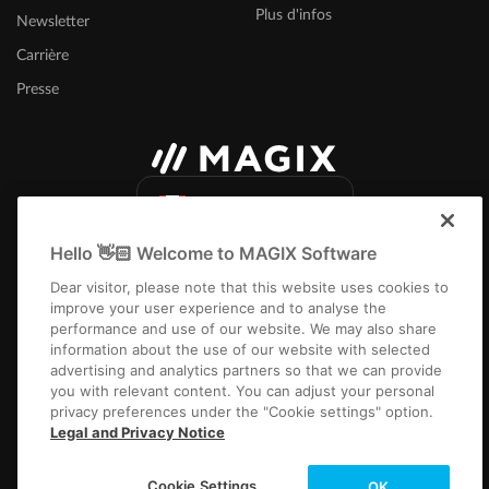
Plus d'infos
Newsletter
Carrière
Presse
Canada (Français)
Hello 👋🏻 Welcome to MAGIX Software
Dear visitor, please note that this website uses cookies to
improve your user experience and to analyse the
performance and use of our website. We may also share
information about the use of our website with selected
Infos légales
CGV
Conditions du jeu-concours
Protection des données
advertising and analytics partners so that we can provide
Paramètres de cookies
EULA
Paiement / Livraison
Rétracter un contrat
you with relevant content. You can adjust your personal
privacy preferences under the "Cookie settings" option.
Copyright © 2003-2026 MAGIX. The mentioned product names may be
Legal and Privacy Notice
registered trademarks of their respective owners.
Cookie Settings
OK