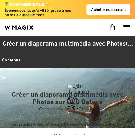
Acheter maintenant
Économisez jusqu'à
-63%
grâce à nos
offres à durée limitée !
Créer un diaporama multimédia avec Photostory
Contenus
Créer un diaporama multimédia avec
Photos sur DVD Deluxe
Créer des diaporamas de A à Z
Cet article ne peut être expédié dans votre pays actuellement.