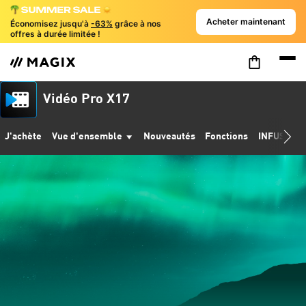
Acheter maintenant
Économisez jusqu'à
-63%
grâce à nos
offres à durée limitée !
Vidéo Pro X17
J'achète
Vue d'ensemble
Nouveautés
Fonctions
INFUSION 