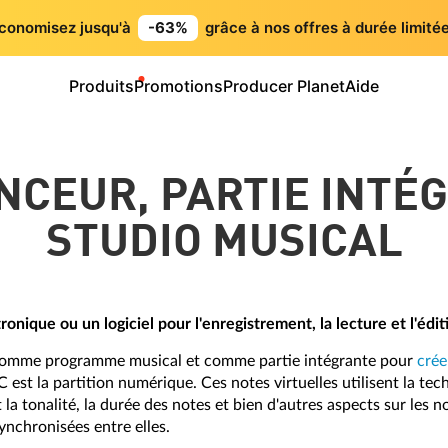
conomisez jusqu'à
-63%
grâce à nos offres à durée limitée
Produits
Promotions
Producer Planet
Aide
NCEUR, PARTIE INTÉ
STUDIO MUSICAL
ronique ou un logiciel pour l'enregistrement, la lecture et l'édi
u comme programme musical et comme partie intégrante pour
crée
est la partition numérique. Ces notes virtuelles utilisent la te
tonalité, la durée des notes et bien d'autres aspects sur les note
synchronisées entre elles.