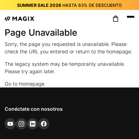
SUMMER SALE 2026
HASTA
63%
DE DESCUENTO
SUMMER SALE 2026
HASTA
63%
DE DESCUENTO
SUMMER SALE 2026
HASTA
63%
DE DESCUENTO
SUMMER SALE 2026
HASTA
63%
DE DESCUENTO
Page Unavailable
SUMMER SALE 2026
HASTA
63%
DE DESCUENTO
Sorry, the page you requested is unavailable. Please
SUMMER SALE 2026
HASTA
63%
DE DESCUENTO
check the URL you entered or return to the homepage.
SUMMER SALE 2026
HASTA
63%
DE DESCUENTO
The legacy system may be temporarily unavailable.
Please try again later.
Go to Homepage
Conéctate con nosotros