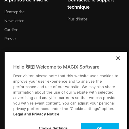
technique
L'entreprise
Plus d'infos
Newsletter
Carrière
Presse
Hello 👋🏻 Welcome to MAGIX Software
France
Dear visitor, please note that this website uses cookies to
improve your user experience and to analyse the
performance and use of our website. We may also share
information about the use of our website with selected
advertising and analytics partners so that we can provide
you with relevant content. You can adjust your personal
privacy preferences under the "Cookie settings" option.
Infos légales
CGV
Conditions du jeu-concours
Protection des données
Legal and Privacy Notice
Paramètres de cookies
EULA
Paiement / Livraison
Rétracter un contrat
Copyright © 2003-2026 MAGIX. The mentioned product names may be
Cookie Settings
OK