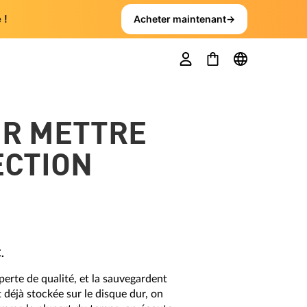
 !
Acheter maintenant
→
UR METTRE
ECTION
.
perte de qualité, et la sauvegardent
 déjà stockée sur le disque dur, on