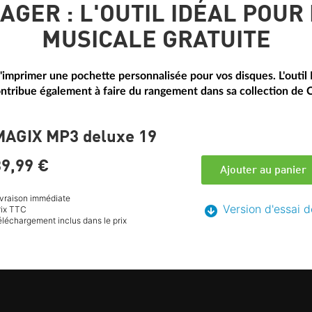
GER : L'OUTIL IDÉAL POUR
MUSICALE GRATUITE
t d'imprimer une pochette personnalisée pour vos disques. L'out
contribue également à faire du rangement dans sa collection de 
MAGIX MP3 deluxe 19
9,
99
€
Ajouter au panier
ivraison immédiate
Version d'essai d
rix TTC
éléchargement inclus dans le prix