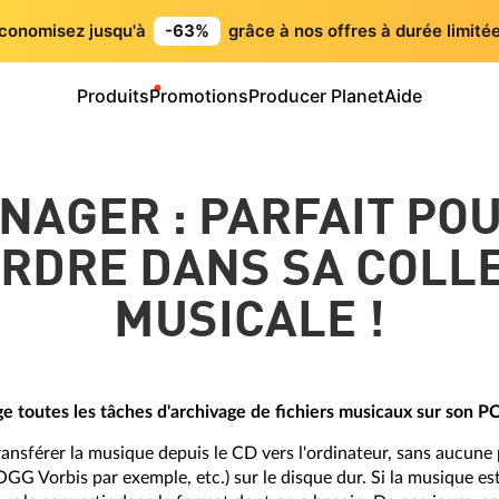
conomisez jusqu'à
-63%
grâce à nos offres à durée limitée
Produits
Promotions
Producer Planet
Aide
NAGER : PARFAIT PO
ORDRE DANS SA COLL
MUSICALE !
 toutes les tâches d'archivage de fichiers musicaux sur son PC
ansférer la musique depuis le CD vers l'ordinateur, sans aucune 
OGG Vorbis par exemple, etc.) sur le disque dur. Si la musique est