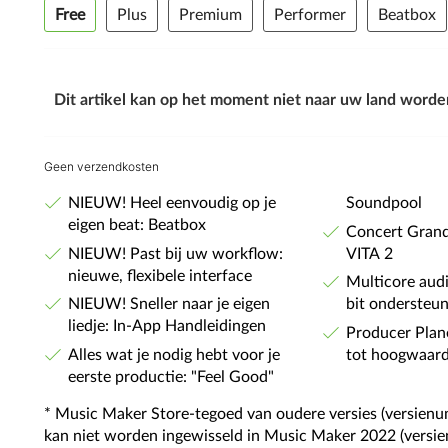
Free
Plus
Premium
Performer
Beatbox
Dit artikel kan op het moment niet naar uw land worde
Geen verzendkosten
NIEUW! Heel eenvoudig op je
Soundpool
eigen beat: Beatbox
Concert Grand 
NIEUW! Past bij uw workflow:
VITA 2
nieuwe, flexibele interface
Multicore aud
NIEUW! Sneller naar je eigen
bit ondersteu
liedje: In-App Handleidingen
Producer Plan
Alles wat je nodig hebt voor je
tot hoogwaard
eerste productie: "Feel Good"
* Music Maker Store-tegoed van oudere versies (versien
kan niet worden ingewisseld in Music Maker 2022 (versi