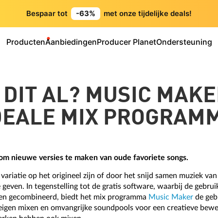
Bespaar tot
-63%
met onze tijdelijke deals!
Producten
Aanbiedingen
Producer Planet
Ondersteuning
 DIT AL? MUSIC MAKE
DEALE MIX PROGRAM
 om nieuwe versies te maken van oude favoriete songs.
e variatie op het origineel zijn of door het snijd samen muziek v
geven. In tegenstelling tot de gratis software, waarbij de gebru
den gecombineerd, biedt het mix programma
Music Maker
de gebr
eigen mixen en omvangrijke soundpools voor een creatieve bewe