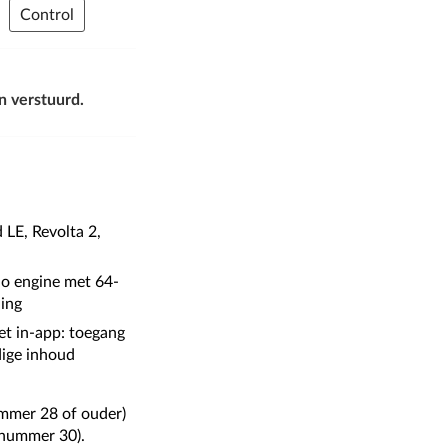
Control
n verstuurd.
LE, Revolta 2,
io engine met 64-
ning
et in-app: toegang
ige inhoud
ummer 28 of ouder)
enummer 30).