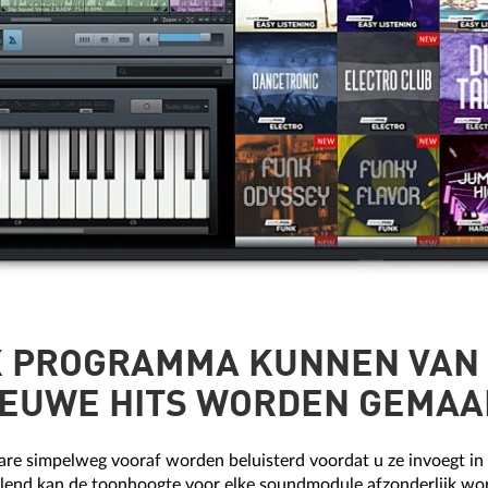
X PROGRAMMA KUNNEN VAN
IEUWE HITS WORDEN GEMAA
re simpelweg vooraf worden beluisterd voordat u ze invoegt in
vullend kan de toonhoogte voor elke soundmodule afzonderlijk w