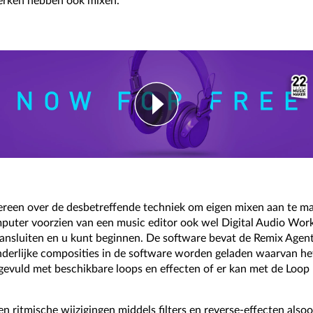
werken hebben ook mixen.
reen over de desbetreffende techniek om eigen mixen aan te m
puter voorzien van een music editor ook wel Digital Audio Wo
sluiten en u kunt beginnen. De software bevat de Remix Agent, d
nderlijke composities in de software worden geladen waarvan h
evuld met beschikbare loops en effecten of er kan met de Loop 
ritmische wijzigingen middels filters en reverse-effecten also