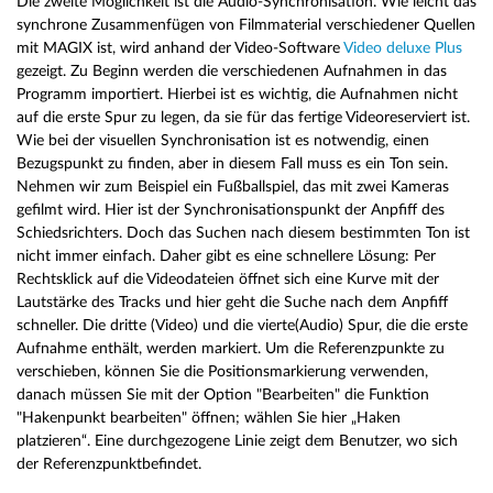
Die zweite Möglichkeit ist die Audio-Synchronisation. Wie leicht das
synchrone Zusammenfügen von Filmmaterial verschiedener Quellen
mit MAGIX ist, wird anhand der Video-Software
Video deluxe Plus
gezeigt. Zu Beginn werden die verschiedenen Aufnahmen in das
Programm importiert. Hierbei ist es wichtig, die Aufnahmen nicht
auf die erste Spur zu legen, da sie für das fertige Videoreserviert ist.
Wie bei der visuellen Synchronisation ist es notwendig, einen
Bezugspunkt zu finden, aber in diesem Fall muss es ein Ton sein.
Nehmen wir zum Beispiel ein Fußballspiel, das mit zwei Kameras
gefilmt wird. Hier ist der Synchronisationspunkt der Anpfiff des
Schiedsrichters. Doch das Suchen nach diesem bestimmten Ton ist
nicht immer einfach. Daher gibt es eine schnellere Lösung: Per
Rechtsklick auf die Videodateien öffnet sich eine Kurve mit der
Lautstärke des Tracks und hier geht die Suche nach dem Anpfiff
schneller. Die dritte (Video) und die vierte(Audio) Spur, die die erste
Aufnahme enthält, werden markiert. Um die Referenzpunkte zu
verschieben, können Sie die Positionsmarkierung verwenden,
danach müssen Sie mit der Option "Bearbeiten" die Funktion
"Hakenpunkt bearbeiten" öffnen; wählen Sie hier „Haken
platzieren“. Eine durchgezogene Linie zeigt dem Benutzer, wo sich
der Referenzpunktbefindet.