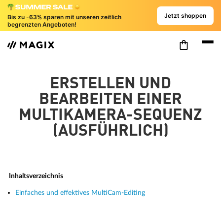
Jetzt shoppen
Bis zu
-63%
sparen mit unseren zeitlich
begrenzten Angeboten!
ERSTELLEN UND
BEARBEITEN EINER
MULTIKAMERA-SEQUENZ
(AUSFÜHRLICH)
Inhaltsverzeichnis
Einfaches und effektives MultiCam-Editing