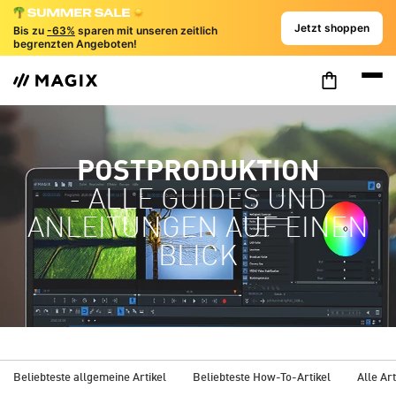
Jetzt shoppen
Bis zu
-63%
sparen mit unseren zeitlich
begrenzten Angeboten!
POSTPRODUKTION
- ALLE GUIDES UND
ANLEITUNGEN AUF EINEN
BLICK
Beliebteste allgemeine Artikel
Beliebteste How-To-Artikel
Alle Art