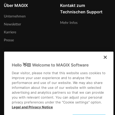
Über MAGIX
Kontakt zum
Technischen Support
Unternehmen
Mehr Infos
Newsletter
Karriere
Presse
Hello 👋🏻 Welcome to MAGIX Software
Österreich
Dear visitor, please note that this website uses cookies to
improve your user experience and to analyse the
performance and use of our website. We may also share
information about the use of our website with selected
advertising and analytics partners so that we can provide
you with relevant content. You can adjust your personal
privacy preferences under the "Cookie settings" option.
Impressum
AGB
Gewinnspiel AGB
Datenschutz
Cookie-Einstellungen
Legal and Privacy Notice
EULA
Zahlung / Versand
Widerruf