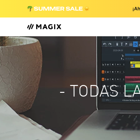
¡Ah
- TODAS L