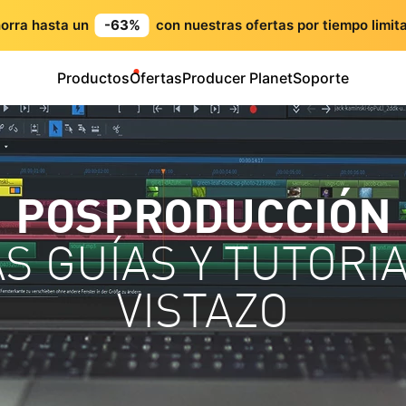
orra hasta un
-63%
con nuestras ofertas por tiempo limit
Productos
Ofertas
Producer Planet
Soporte
POSPRODUCCIÓN
AS GUÍAS Y TUTORI
VISTAZO