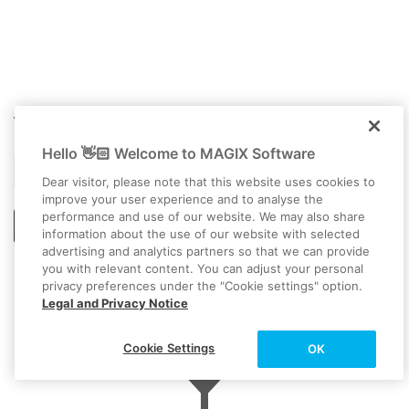
Ahora, las pistas de imagen y sonido se muestran en el
arreglador en dos pistas diferentes, una debajo de la otra.
Haz clic de nuevo con el botón derecho del ratón en el
objeto inferior y selecciona "Crear visualización de forma de
onda".
Video deluxe 2026 Plus
Mediante la visualización de forma de onda, conseguirás una
imagen visual del material de audio y podrás ver dónde se
Hello 👋🏻 Welcome to MAGIX Software
encuentran los ruidos más audibles.
Programa de doblaje de vídeo
Dear visitor, please note that this website uses cookies to
improve your user experience and to analyse the
performance and use of our website. We may also share
Iniciar descarga
information about the use of our website with selected
advertising and analytics partners so that we can provide
you with relevant content. You can adjust your personal
La imagen y el sonido suelen agruparse. Para poder cortar solo
privacy preferences under the "Cookie settings" option.
la pista de audio, primero hay que deshacer la agrupación.
Legal and Privacy Notice
OTROS TEMAS DE INTERÉS
Haz clic en el icono Desagrupar de la barra de herramientas.
Cookie Settings
OK
Ahora ya es posible recortar específicamente ruidos.
Si lo necesitas, puedes ampliar la imagen para ver