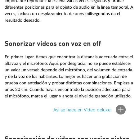
importante reproducir la escena varias veces seguidas y probar
diferentes posiciones para el objeto de audio en la línea temporal. A
veces, incluso un desplazamiento de unos milisegundos da el
resultado deseado.
Sonorizar vídeos con voz en off
En primer lugar, tienes que encontrar la distancia adecuada entre el
altavoz y el micrófono. Aquí, por desgracia, no se puede establecer
un valor universal: depende del micrófono, del volumen de entrada
y de la voz de los hablantes. Lo mejor es hacer una grabación de
prueba con antelación y probar distintas combinaciones. Empieza a
unos 20 cm. Cuando hayas encontrado la posición adecuada para
el micrófono, marca el lugar y anota el nivel de grabación utilizado.
Así se hace en Video deluxe:
Así se realiza una grabación de voz en off en Video deluxe: