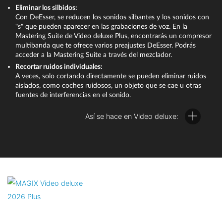
Eliminar los silbidos:
Los efectos del mezclador de audio ofrecen muchas
En otros casos, no debe eliminarse toda la pista de audio, sino
Con DeEsser, se reducen los sonidos silbantes y los sonidos con
posibilidades de optimización del volumen y del sonido y son
solo algunos ruidos molestos, como silbidos, chasquidos o
"s" que pueden aparecer en las grabaciones de voz. En la
una característica excepcional de Video deluxe.
crujidos. Para ello, puedes utilizar los efectos de audio de Video
Mastering Suite de Video deluxe Plus, encontrarás un compresor
multibanda que te ofrece varios preajustes DeEsser. Podrás
deluxe.
acceder a la Mastering Suite a través del mezclador.
Recortar ruidos individuales:
A veces, solo cortando directamente se pueden eliminar ruidos
aislados, como coches ruidosos, un objeto que se cae u otras
fuentes de interferencias en el sonido.
Así se hace en Video deluxe:
Haz clic con el botón derecho del ratón en el vídeo que está
en la pista y selecciona la opción "Funciones de audio" >
"Vídeo/audio en pistas separadas".