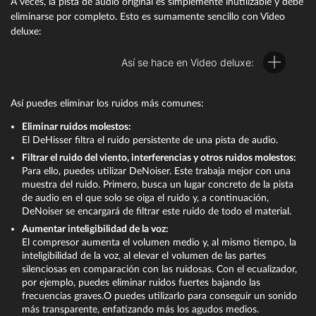
A veces, la pista de audio original es simplemente inutilizable y debe
Si quieres combinar varias pistas de audio, mueve en primer
eliminarse por completo. Esto es sumamente sencillo con Video
lugar todas las pistas y objetos de audio a sus propias pistas.
deluxe:
Mantén pulsada la tecla Shift para fijar la posición horizontal
y que nada se confunda en el tiempo.
Así se hace en Video deluxe:
Durante la reproducción, sigue la visualización del medidor
de picos en el mezclador de audio. Esto te permitirá
comprobar el volumen de cada pista y la salida general.
Así puedes eliminar los ruidos más comunes:
En la parte superior de los canales encontrarás los botones
de "efectos". Con ellos, podrás acceder a todos los efectos
Eliminar ruidos molestos:
relacionados con la pista, como, por ejemplo, un compresor
El DeHisser filtra el ruido persistente de una pista de audio.
y un ecualizador.
Filtrar el ruido del viento, interferencias y otros ruidos molestos:
Eliminar u optimizar el audio de vídeos
Con el botón "Masterización" en la zona derecha se abre la
Para ello, puedes utilizar DeNoiser. Este trabaja mejor con una
página de efectos para el sonido general. Ahí encontrarás un
muestra del ruido. Primero, busca un lugar concreto de la pista
Haz clic con el botón derecho del ratón en el vídeo que está
limitador para evitar sobremodulaciones. El limitador analiza
de audio en el que solo se oiga el ruido y, a continuación,
en la pista y selecciona una de las dos alternativas posibles
los picos de señal y reduce sistemáticamente a 0 dB todos
DeNoiser se encargará de filtrar este ruido de todo el material.
en el menú contextual:
los sonidos que estén por encima y que, por tanto,
Aumentar inteligibilidad de la voz:
provocarían distorsiones. Con el compresor profesional
El compresor aumenta el volumen medio y, al mismo tiempo, la
Funciones de audio > Silenciar objeto de audio:
Con esta
multibanda "MultiMax", el espectro de frecuencias se divide
inteligibilidad de la voz, al elevar el volumen de las partes
opción, silencias la pista de audio, pero puedes reactivarla en
en tres rangos. Con él, por ejemplo, puedes dejar todos los
silenciosas en comparación con las ruidosas. Con el ecualizador,
cualquier momento si cambias de opinión.
tonos graves sin comprimir y ayudar a que una voz
por ejemplo, puedes eliminar ruidos fuertes bajando las
femenina aguda gane más volumen y presencia mediante
frecuencias graves.O puedes utilizarlo para conseguir un sonido
Funciones de audio > Eliminar objeto de audio:
Con esta
una compresión específica.
más transparente, enfatizando más los agudos medios.
opción, se elimina el sonido por completo.