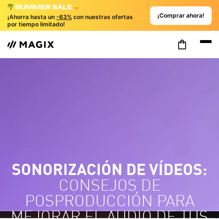
¡Comprar ahora!
¡Ahorra hasta un
-63%
con nuestras ofertas
por tiempo limitado!
SONORIZACIÓN DE VÍDEOS:
CONSEJOS DE
POSPRODUCCIÓN PARA
MEJORAR EL AUDIO DE TUS