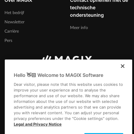
Over MAGIX
Contact opnemen met de
technische
Het bedrijf
ondersteuning
Newsletter
Meer info
Carrière
Pers
België (Nederlands)
Hello 👋🏻 Welcome to MAGIX Software
Dear visitor, please note that this website uses cookies to
improve your user experience and to analyse the
performance and use of our website. We may also share
information about the use of our website with selected
advertising and analytics partners so that we can provide
you with relevant content. You can adjust your personal
Colofon
Algemene voorwaarden
Wedstrijdvoorwaarden
privacy preferences under the "Cookie settings" option.
Gegevensbescherming
Cookie-instellingen
EULA
Betaling / verzenden
Legal and Privacy Notice
Overeenkomst herroepen