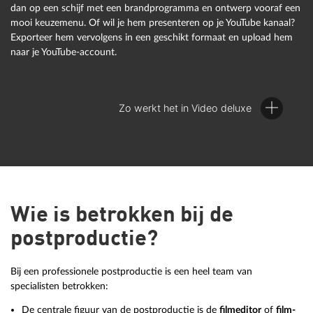
de spreker of andere microfoonopnamen opnemen:
dan op een schijf met een brandprogramma en ontwerp vooraf een
mooi keuzemenu. Of wil je hem presenteren op je YouTube kanaal?
klik hiervoor gewoon op de rode opnameknop onder de
Exporteer hem vervolgens in een geschikt formaat en upload hem
previewmonitor en spreek in je microfoon terwijl de huidige
naar je YouTube-account.
film in Video deluxe wordt afgespeeld.
Zo werkt het in Video deluxe
Wie is betrokken bij de
Zo werkt het in Video deluxe:
postproductie?
Video deluxe heeft een geïntegreerd brandprogramma, zodat je
Video deluxe komt met een uitgebreide template bibliotheek
rechtstreeks vanuit de postproductie een dvd kunt branden.
voor titel overlays. Je kunt eenvoudig elke sjabloon uit de
Bij een professionele postproductie is een heel team van
sjabloonmap van Mediapool naar het projectvenster slepen en
specialisten betrokken:
de vooraf ingestelde tekst wijzigen. Of je maakt je eigen
titelobject, je schrijft de tekst en stelt de lettertype-
De centrale figuur van de postproductie is de
filmeditor
of
film-