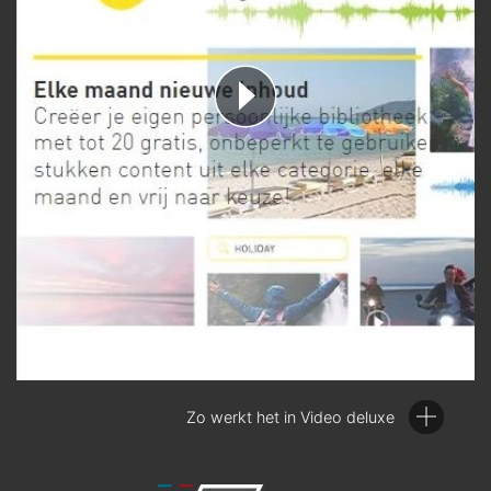
geluidsobject. Nu kun je
beeld en geluid onafhankelijk
monteren
. Als je naast de ALT-toets ook de SHIFT-toets
ingedrukt houdt, zet je de horizontale positie van het object
op het spoor vast. Dit beschermt objecten tegen
onbedoeld verschuiven.
Objectinhoud verschuiven:
soms is een gemonteerde
scèneopbouw eigenlijk perfect, maar klopt bijvoorbeeld het
beginbeeld van een opname toch niet. Met de muisstand
'Objectinhoud verplaatsen' laat je de structuur staan, maar
verander je de inhoud van het object. De lengte en de
positie blijven hetzelfde, maar het begin- en eindbeeld
veranderen
Gaten sluiten:
soms ontstaan er onbedoelde hiaten tijdens
de montage van de film. Voor dit doel is er de praktische
functie voor het sluiten van spleten, die je helemaal aan het
einde gebruikt, na het beëindigen van het fijnsnijden. Klik
daartoe met de rechtermuisknop in een leeg gebied van het
projectvenster en selecteer 'Gaten zoeken en sluiten'.
Overigens: alle bewerkingen zijn, zoals alle andere bewerkingen
Zo werkt het in Video deluxe
in Video deluxe, 'niet-destructief'. Dit betekent: er gebeurt niets
met je beeldmateriaal op de harde schijf, je kunt alle
programmafuncties naar believen uitproberen zonder dat je