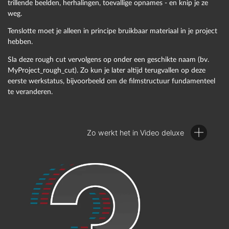
trillende beelden, herhalingen, toevallige opnames - en knip je ze
weg.
Tenslotte moet je alleen in principe bruikbaar materiaal in je project
hebben.
Sla deze rough cut vervolgens op onder een geschikte naam (bv.
MyProject_rough_cut). Zo kun je later altijd terugvallen op deze
eerste werkstatus, bijvoorbeeld om de filmstructuur fundamenteel
Voor het importeren is rechtsboven de Mediapool beschikbaar.
te veranderen.
Hij geeft duidelijk alle importeerbare bestanden van het
opslagmedium of de harde schijf weer.
Sleep gewoon met drag & drop de bestanden die je wilt
Zo werkt het in Video deluxe
gebruiken naar de onderkant van het storyboard.
Zo werkt het in Video deluxe:
In het storyboard van Video deluxe helpt een thumbnail voor