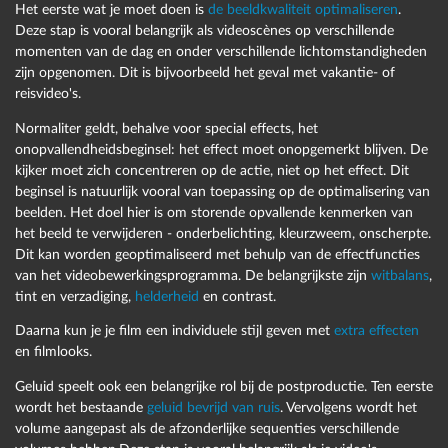
Het eerste wat je moet doen is
de beeldkwaliteit optimaliseren
.
Deze stap is vooral belangrijk als videoscènes op verschillende
momenten van de dag en onder verschillende lichtomstandigheden
zijn opgenomen. Dit is bijvoorbeeld het geval met vakantie- of
Schakel voor al het verdere werk over naar de tijdlijnmodus
reisvideo's.
met de knop rechts. Hier krijg je verschillende sporen waarop
je later je videomateriaal arrangeert, samen met aanvullende
Normaliter geldt, behalve voor special effects, het
muziek, titels of ander materiaal om je film te maken.
onopvallendheidsbeginsel: het effect moet onopgemerkt blijven. De
kijker moet zich concentreren op de actie, niet op het effect. Dit
Hier maak je ook alle cuts.Bewerken is de belangrijkste stap in
beginsel is natuurlijk vooral van toepassing op de optimalisering van
de postproductie. Verwijder voor de ruwe snede eerst alle
beelden. Het doel hier is om storende opvallende kenmerken van
onbruikbare passages door op de juiste punten te knippen en
het beeld te verwijderen - onderbelichting, kleurzweem, onscherpte.
al het overbodige materiaal uit de track te verwijderen.
Dit kan worden geoptimaliseerd met behulp van de effectfuncties
van het videobewerkingsprogramma. De belangrijkste zijn
witbalans
,
Om dit te doen, klik je gewoon op de afspeelmarkering op
het punt waar je wilt knippen en druk je op de toets 'T'. Je
tint en verzadiging,
helderheid
en contrast.
verwijdert gewoon de onbruikbare passages die voor en
Daarna kun je je film een individuele stijl geven met
extra effecten
achter uit het spoor zijn geknipt.
en filmlooks.
Geluid speelt ook een belangrijke rol bij de postproductie. Ten eerste
wordt het bestaande
geluid bevrijd van ruis
. Vervolgens wordt het
volume aangepast als de afzonderlijke sequenties verschillende