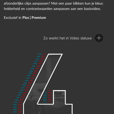
afzonderlijke clips aanpassen? Met een paar klikken kun je kleur,
helderheid en contrastwaarden aanpassen aan een basisvideo.
Exclusief in
Plus | Premium
Zo werkt het in Video deluxe
Zo werkt het in Video deluxe:
de optimalisaties voor de afbeelding zijn te vinden in het
tabblad Effecten van de Mediapool. Klik eerst op de video
in het spoor en stel dan het optimalisatie-effect in. De
standaardeffecten helderheid, contrast en kleur kunnen
eenvoudig worden aangepast door 1-klickoptimalisatie.
Met kleurcorrectie kunnen voor- en achtergrond
afzonderlijk worden bewerkt. Met de geïntegreerde