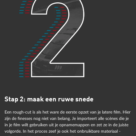
Zo werkt het in Video deluxe:
In dit artikel gebruiken we MAGIX Video deluxe als
postproductiesoftware. Maar met een ander
postproductieprogramma kunnen de meeste werkstappen net
zo goed worden uitgevoerd.
Wanneer je
MAGIX Video deluxe
start, wordt eerst de
storyboardmodus geopend. In deze weergave kunnen de
afzonderlijke videobestanden worden geïmporteerd,
geselecteerd en samengevoegd tot een film
.
Stap 2: maak een ruwe snede
Een rough-cut is als het ware de eerste opzet van je latere film. Hier
zijn de finesses nog niet van belang. Je importeert alle scènes die je
in je film wilt gebruiken uit je opnamemappen en zet ze in de juiste
volgorde. In het proces zeef je ook het onbruikbare materiaal -