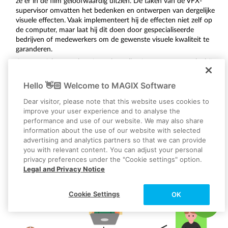
ze er in de film geloofwaardig uitzien. De taken van de VFX-
worden ingesteld in het bestandsmenu. Hier behoud je de
supervisor omvatten het bedenken en ontwerpen van dergelijke
volledige controle over de beeldkwaliteit en de
visuele effecten. Vaak implementeert hij de effecten niet zelf op
bestandsgrootte.
de computer, maar laat hij dit doen door gespecialiseerde
bedrijven of medewerkers om de gewenste visuele kwaliteit te
De exportwizard biedt onder meer de volgende
garanderen.
gebruiksmogelijkheden:
Over muziek gesproken, in veel gevallen is er een
componist
bij
betrokken die de soundtrack voor de film ontwerpt.
Uitvoer als videobestand: de film wordt op de harde schijf
opgeslagen.
De
cinematograaf
is een cameraman of -vrouw met extra taken.
Hello 👋🏻 Welcome to MAGIX Software
Hij of zij beslist op de set over de specifieke instellingen,
Uitvoer naar mobiel apparaat: de film wordt opgeslagen op
Dear visitor, please note that this website uses cookies to
lichtomstandigheden en hoeken.
een aangesloten smartphone of tablet.
improve your user experience and to analyse the
De
colorist
is een specialist voor het kleurontwerp van de film.
Op internet zetten: de film wordt geüpload naar Vimeo of
performance and use of our website. We may also share
Hij geeft het materiaal een uniforme sfeer door nabewerking van
YouTube.
information about the use of our website with selected
de opnamen wat betreft helderheid, verzadiging en kleuring.
advertising and analytics partners so that we can provide
you with relevant content. You can adjust your personal
privacy preferences under the "Cookie settings" option.
Legal and Privacy Notice
Cookie Settings
OK