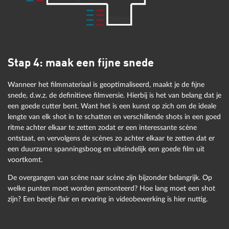
beeldstabilisatie van de professionele software VEGAS kun
je bewogen opnamen stabiliseren. Er zijn ook veel special
effects voor creatieve beeldbewerking.
Om de soundtrack te optimaliseren, biedt Video deluxe
special effects zoals DeNoiser, DeClipper of DeHisser,
waarmee je verschillende soorten ruis uit de soundtrack
Stap 4: maak een fijne snede
kunt filteren. Deze effecten zijn te vinden in het tabblad
Effecten van de Mediapool onder 'Audio-effecten'. In de
Wanneer het filmmateriaal is geoptimaliseerd, maakt je de fijne
audiomixer van Video deluxe vind je verdere
snede, d.w.z. de definitieve filmversie. Hierbij is het van belang dat je
geluidsoptimalisaties zoals equalizer, compressor, galm of
een goede cutter bent. Want het is een kunst op zich om de ideale
stereobewerking. In de uitgebreide programmaversie Video
lengte van elk shot in te schatten en verschillende shots in een goed
deluxe PLUS beschik je bovendien over professionele
masteringtools zoals een multiband-compressor, 1-klik-
ritme achter elkaar te zetten zodat er een interessante scène
automastering of een soundcloner waarmee je de
ontstaat, en vervolgens de scènes zo achter elkaar te zetten dat er
geluidskarakteristieken van alle audiobestanden kunt
een duurzame spanningsboog en uiteindelijk een goede film uit
overzetten naar je eigen materiaal - perfect voor
voortkomt.
muziekvideo's.
De overgangen van scène naar scène zijn bijzonder belangrijk. Op
welke punten moet worden gemonteerd? Hoe lang moet een shot
zijn? Een beetje flair en ervaring in videobewerking is hier nuttig.