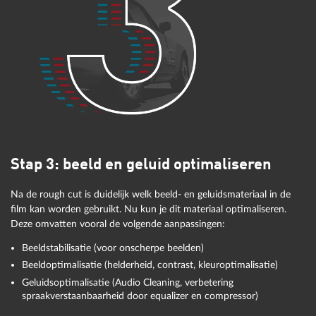
elk geïmporteerd videobestand om de scènes bij te houden.
Door eenvoudig met de muis te slepen kun je de positie van de
clips binnen de video veranderen.
In de storyboard modus zijn alleen de basisfuncties
beschikbaar. Hier kun je je geïmporteerde materiaal snel in de
juiste volgorde zetten door de scènes op het storyboard te
herschikken of zelfs te verwijderen.
Stap 3: beeld en geluid optimaliseren
Na de rough cut is duidelijk welk beeld- en geluidsmateriaal in de
film kan worden gebruikt. Nu kun je dit materiaal optimaliseren.
Deze omvatten vooral de volgende aanpassingen:
Beeldstabilisatie (voor onscherpe beelden)
Beeldoptimalisatie (helderheid, contrast, kleuroptimalisatie)
Geluidsoptimalisatie (Audio Cleaning, verbetering
spraakverstaanbaarheid door equalizer en compressor)