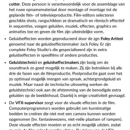
eigenschappen in de titel-editor in.
cutter
. Deze persoon is verantwoordelijk voor de assemblage van
het ruwe opnamemateriaal door montage of montage tot de
Daarnaast zijn vaak een intro en een outro nodig. Terwijl de
geplande film- of televisieproductie. Film-editors selecteren
intro de kijker vertelt waar de video over gaat, geeft de outro
geschikte shots, rangschikken ze dramatisch en ritmisch effectief
weer welke mensen bij de productie van de video betrokken
in sequenties, voegen geluiden, muziek, effecten, graphics en
waren. Voor de intro en outro kun je ook clips uit de film
animaties toe en geven de film zijn uiteindelijke vorm.
gebruiken om een klein voorproefje te geven.In de
Geluidseffecten worden geproduceerd door de zgn
Foley Artiest
sjabloonmap van Mediapool vind je vele meegeleverde
genoemd naar de geluidseffectenmaker Jack Foley. Er zijn
intro/outro-animaties, die je kunt vullen met je eigen scènes.
complete Foley Studio's die gespecialiseerd zijn in extra
geluidseffecten in speelfilms of andere producties.
Geluidstechnici
en
geluidseffectmakers
zijn bezig om de
soundtrack zo goed mogelijk te maken. Zij zijn betrokken bij alle
drie de fasen van de filmproductie. Postproductie gaat over het
Ga naar de dvd-brandweergave in de rechter bovenhoek.
zo optimaal mogelijk mengen van spraak, achtergrondgeluid en
Hier kun je nog steeds een dvd-menu maken met passende
muziek. Maar naast de technische uitvoering werken de
hoofdstukinvoegingen, thumbnails en videosequenties in
geluidstechnici ook aan de afstemming van de benodigde extra
loop voordat je gaat branden.
geluiden op de beeldinhoud. Daarbij is enige creativiteit gevraagd.
De
VFX-supervisor
zorgt voor de visuele effecten in de film.
Computerprogramma's worden gebruikt om kunstmatige
beelden te creëren die niet met een camera kunnen worden
Video deluxe heeft ook zijn eigen exportwizard die de resolutie
opgenomen (bv. fantasiewezens, niet-reële plaatsen of rampen).
en de grootte van de video optimaliseert voor het respectieve
Deze visuele effecten moeten er zo echt mogelijk uitzien, zodat
doelformaat. Alle
exportformaten
kunnen ook handmatig