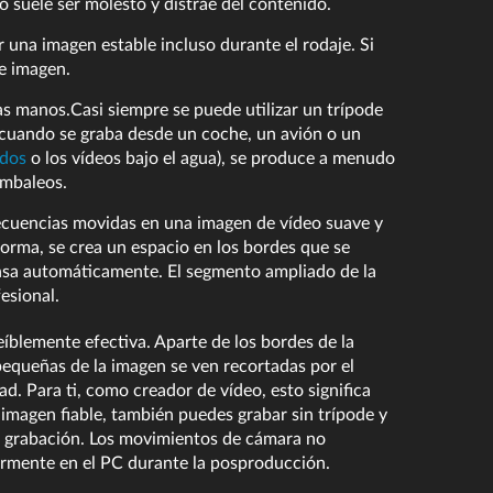
 suele ser molesto y distrae del contenido.
 una imagen estable incluso durante el rodaje. Si
e imagen.
as manos.Casi siempre se puede utilizar un trípode
o, cuando se graba desde un coche, un avión o un
ados
o los vídeos bajo el agua), se produce a menudo
ambaleos.
secuencias movidas en una imagen de vídeo suave y
 forma, se crea un espacio en los bordes que se
pensa automáticamente. El segmento ampliado de la
fesional.
íblemente efectiva. Aparte de los bordes de la
equeñas de la imagen se ven recortadas por el
d. Para ti, como creador de vídeo, esto significa
 imagen fiable, también puedes grabar sin trípode y
a grabación. Los movimientos de cámara no
ormente en el PC durante la posproducción.