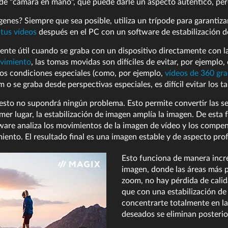
de "cámara en mano", que puede darle un aspecto auténtico, pero
nes? Siempre que sea posible, utiliza un trípode para garantizar
tus vídeos
después en el PC con un software de estabilización d
lmente útil cuando se graba con un dispositivo directamente con l
ovimiento
, las tomas movidas son difíciles de evitar, por ejempl
os condiciones especiales (como, por ejemplo,
vídeos de 360 gr
 se graba desde perspectivas especiales, es difícil evitar los t
 esto no supondrá ningún problema. Esto permite convertir las 
imer lugar, la estabilización de imagen amplía la imagen. De esta
software analiza los movimientos de la imagen de vídeo y los com
iento. El resultado final es una imagen estable y de aspecto pro
Esto funciona de manera incre
imagen, donde las áreas más p
zoom, no hay pérdida de calida
que con una estabilización de
concentrarte totalmente en l
deseados se eliminan posteri