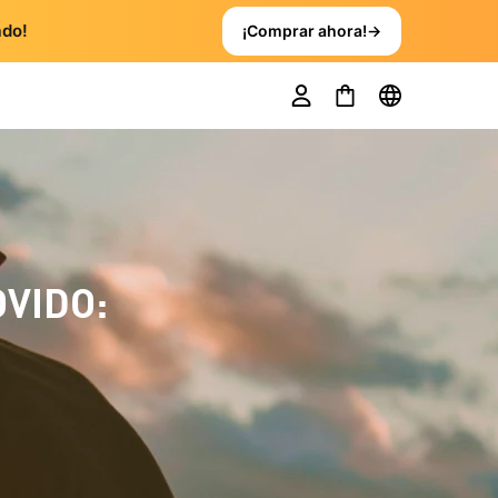
ado!
¡Comprar ahora!
→
VIDO: