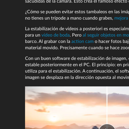
sacudidas de la cámara. Esto crea el famoso efecto 
¿Cómo se pueden evitar estos tambaleos en las imáge
no tienes un trípode a mano cuando grabes,
mejora 
La estabilización de vídeos a posteriori es especia
para un
vídeo de boda
. Pero
al seguir objetos en m
barco. Al grabar con la
action cam
o hacer fotos baj
material movido. Precisamente cuando se hace zoom o
Con un buen software de estabilización de imagen,
estable posteriormente en el PC. El principio: en pr
utiliza para el estabilización. A continuación, el 
imagen se desplaza en la dirección opuesta al movim