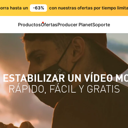
orra hasta un
-63%
con nuestras ofertas por tiempo limit
Productos
Ofertas
Producer Planet
Soporte
 ESTABILIZAR UN VÍDEO MO
RÁPIDO, FÁCIL Y GRATIS