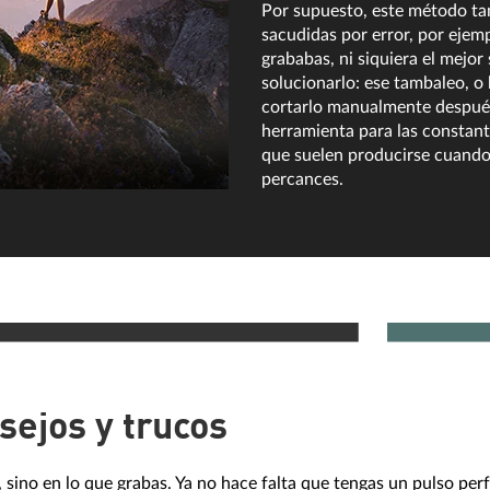
Por supuesto, este método tam
sacudidas por error, por ejem
grababas, ni siquiera el mejo
solucionarlo: ese tambaleo, o
cortarlo manualmente después.
herramienta para las constan
que suelen producirse cuando 
percances.
sejos y trucos
sino en lo que grabas. Ya no hace falta que tengas un pulso per