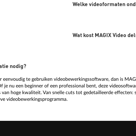
Welke videoformaten ond
Ja, MAGIX Video deluxe is e
videobewerkingsprogramma's 
praktische drag-and-drop co
perfect voor beginners.
Wat kost MAGIX Video de
MAGIX Video deluxe onders
AVI, MOV en nog veel meer.
gegevens.
atie nodig?
Informatie over prijzen vind
ar eenvoudig te gebruiken videobewerkingssoftware, dan is MAG
Of je nu een beginner of een professional bent, deze videosoftware
 van hoge kwaliteit. Van snelle cuts tot gedetailleerde effecten: 
tieve videobewerkingsprogramma.