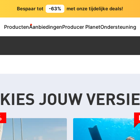
Bespaar tot
-63%
met onze tijdelijke deals!
Producten
Aanbiedingen
Producer Planet
Ondersteuning
KIES JOUW VERSI
%