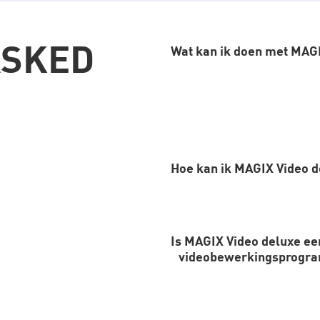
ASKED
Wat kan ik doen met MAG
MAGIX Video deluxe is intuï
gevorderden. Je kunt video
titels toevoegen - allemaal
Hoe kan ik MAGIX Video 
Is MAGIX Video deluxe ee
Je kunt direct upgraden vi
videobewerkingsprogr
gewenste versie in het beste