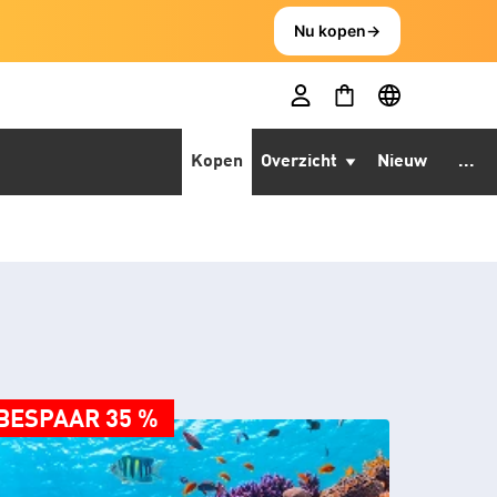
Nu kopen
→
Kopen
Overzicht
Nieuw
...
E
BESPAAR 35 %