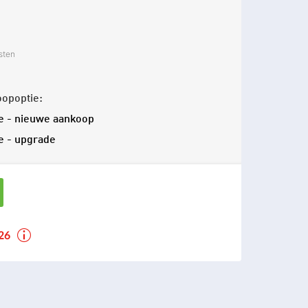
sten
oopoptie:
e - nieuwe aankoop
e - upgrade
026