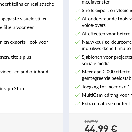
mediavenster
ertiteling en realistische
Snelle export en vloeie
ngepaste visuele stijlen
AI-ondersteunde tools v
voice-overs
 filters voor een
AI-effecten voor betere 
n en exports - ook voor
Nauwkeurige kleurcorrec
indrukwekkend filmuiterl
nen, titels plus
Sjablonen voor projecte
sociale media
e video- en audio-inhoud
Meer dan 2.000 effecten,
geïntegreerde beeldstabi
s
Toegang tot meer dan 1 m
 in-app Store
MultiCam-editing voor 
Extra creatieve content 
69,99 €
44,
99
€