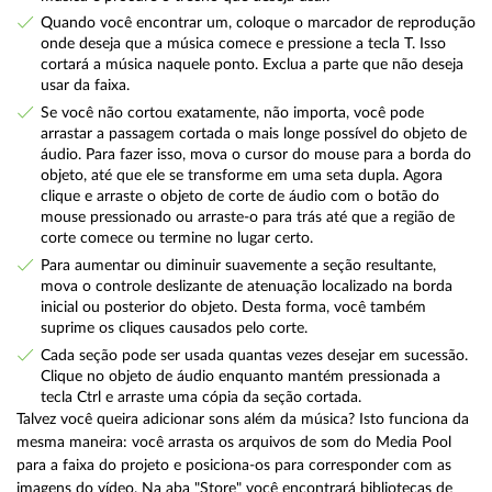
Quando você encontrar um, coloque o marcador de reprodução
onde deseja que a música comece e pressione a tecla T. Isso
cortará a música naquele ponto. Exclua a parte que não deseja
usar da faixa.
Se você não cortou exatamente, não importa, você pode
arrastar a passagem cortada o mais longe possível do objeto de
áudio. Para fazer isso, mova o cursor do mouse para a borda do
objeto, até que ele se transforme em uma seta dupla. Agora
clique e arraste o objeto de corte de áudio com o botão do
mouse pressionado ou arraste-o para trás até que a região de
corte comece ou termine no lugar certo.
Para aumentar ou diminuir suavemente a seção resultante,
mova o controle deslizante de atenuação localizado na borda
inicial ou posterior do objeto. Desta forma, você também
suprime os cliques causados ​​pelo corte.
Cada seção pode ser usada quantas vezes desejar em sucessão.
Clique no objeto de áudio enquanto mantém pressionada a
tecla Ctrl e arraste uma cópia da seção cortada.
Talvez você queira adicionar sons além da música? Isto funciona da
mesma maneira: você arrasta os arquivos de som do Media Pool
para a faixa do projeto e posiciona-os para corresponder com as
imagens do vídeo. Na aba "Store" você encontrará bibliotecas de