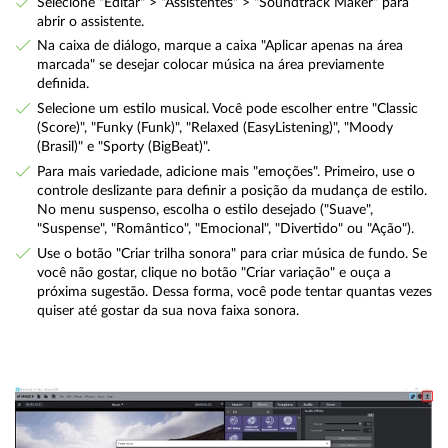
Selecione "Editar" > "Assistentes" > "Soundtrack Maker" para
abrir o assistente.
Na caixa de diálogo, marque a caixa "Aplicar apenas na área
marcada" se desejar colocar música na área previamente
definida.
Selecione um estilo musical. Você pode escolher entre "Classic
(Score)", "Funky (Funk)", "Relaxed (EasyListening)", "Moody
(Brasil)" e "Sporty (BigBeat)".
Para mais variedade, adicione mais "emoções". Primeiro, use o
controle deslizante para definir a posição da mudança de estilo.
No menu suspenso, escolha o estilo desejado ("Suave",
"Suspense", "Romântico", "Emocional", "Divertido" ou "Ação").
Use o botão "Criar trilha sonora" para criar música de fundo. Se
você não gostar, clique no botão "Criar variação" e ouça a
próxima sugestão. Dessa forma, você pode tentar quantas vezes
quiser até gostar da sua nova faixa sonora.