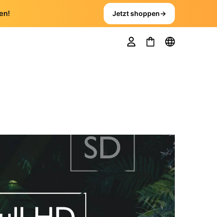
en!
Jetzt shoppen
→