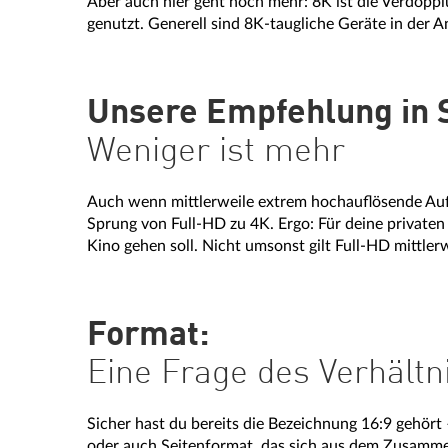
Aber auch hier geht noch mehr: 8K ist die Verdopp
genutzt. Generell sind 8K-taugliche Geräte in der A
Unsere Empfehlung in 
Weniger ist mehr
Auch wenn mittlerweile extrem hochauflösende Aufn
Sprung von Full-HD zu 4K. Ergo: Für deine privaten
Kino gehen soll. Nicht umsonst gilt Full-HD mittler
Format:
Eine Frage des Verhältn
Sicher hast du bereits die Bezeichnung 16:9 gehört
oder auch Seitenformat, das sich aus dem Zusammens