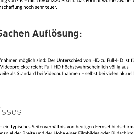
lung von 4K – mit 7680x4320 Pixeln. Das Format wurde z.B. bei
nschaffung noch sehr teuer.
Sachen Auflösung:
ahmen möglich sind: Der Unterschied von HD zu Full-HD ist für
 Videoprojekte reicht Full-HD höchstwahrscheinlich völlig aus –
weile als Standard bei Videoaufnahmen – selbst bei vielen aktue
isses
 – ein typisches Seitenverhältnis von heutigen Fernsehbildschir
piel der Breite und der Höhe eines Filmbildes oder Bildschirms 