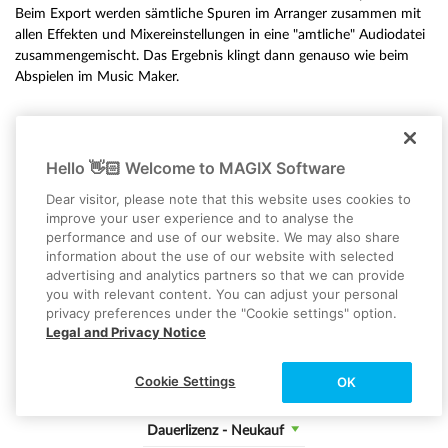
Beim Export werden sämtliche Spuren im Arranger zusammen mit
allen Effekten und Mixereinstellungen in eine "amtliche" Audiodatei
zusammengemischt. Das Ergebnis klingt dann genauso wie beim
Abspielen im Music Maker.
Hello 👋🏻 Welcome to MAGIX Software
Dear visitor, please note that this website uses cookies to
improve your user experience and to analyse the
MUSIC MAKER 2026 PREMIUM
performance and use of our website. We may also share
Music made easy
information about the use of our website with selected
advertising and analytics partners so that we can provide
41 % SPAREN
you with relevant content. You can adjust your personal
privacy preferences under the "Cookie settings" option.
Wähle eine MUSIC MAKER Edition:
Legal and Privacy Notice
Premium
Cookie Settings
OK
Bitte Kaufoption wählen:
Dauerlizenz - Neukauf