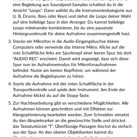
eine Begleitung aus Soundpool-Samples schaltest du in die
Ansicht "Loops". Dann wählst du die Instrumentenkategorie aus
(z. B. Drums, Bass oder Keys) und ziehst die Loops deiner Wahl
auf eine beliebige Spur in den Arranger. Du kannst beliebige
Loops miteinander kombinieren, bis du eine passende
Hintergrundmusik für deine Aufnahme zusammengestellt hast.
Stecke ein Mikrofon in die Audio-Eingangsbuchse deines
Computers oder verwende das interne Mikro. Klicke auf die
rote Schaltfläche links am Spurknopf einer leeren Spur, bis dort
"AUDIO REC" erscheint. Damit wird angezeigt, dass sich diese
Spur nun im Aufnahmemodus für Mikrofonaufnahmen
befindet. Nutze am besten Kopfhörer, um während der
Aufnahme die Begleitspuren zu hören.
Starte die Aufnahme mit der roten Schaltfläche in der
Transportkontrolle und spiele dein Instrument. Am Ende der
Aufnahme klickst du auf die Stopp-Taste.
Zur Nachbearbeitung gibt es verschiedene Möglichkeiten. Alle
Aufnahmen können geschnitten und mit Effekten zur
Klangoptimierung bearbeitet werden. Zum Schneiden versetzt
du den Abspielmarker an die gewünschte Stelle und drückst
das Tastaturkürzel "T". Überflüssige Passagen löschst du einfach
aus der Spur. An den oberen Objektkanten kannst du