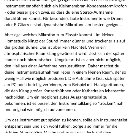
Instrument empfiehlt sich ein Kleinmembran-Kondensatormikrofon
- oder besser gleich zwei, so dass du eine Stereo-Aufnahme
durchführen kannst. Für besonders laute Instrumente wie Drums
oder E-Gitarren sind dynamische Mikrofone am besten geeignet.
Aber egal welches Mikrofon zum Einsatz kommt - im kleinen
Homestudio klingt der Sound immer dünner und trockener als auf
der großen Bühne. Das ist aber kein Nachteil. Wenn ein
atmosphärischer Raumklang gewünscht wird, lässt sich der später
immer noch hinzumischen. Umgekehrt ist es aber nicht möglich,
den Hall aus einer Aufnahme herauszufiltern. Daher machst du
deine Instrumentalaufnahmen lieber in einem kleinen Raum, der so
wenig Hall wie möglich produziert. Die Aufnahme lässt sich später
am PC noch beliebig verfeinern, zum Beispiel mit Hallalgorithmen,
die den Klang großer Konzertbühnen oder Kathedralen lebensecht
nachbilden. Um ein möglichst gutes Ausgangsmaterial zu
bekommen, ist es besser, den Instrumentalklang so "trocken", nah
und original wie möglich aufzunehmen.
Um das Instrument gut spielen zu können, sollte ein Instrumentalist
entspannt sein und sich wohl fühlen. Sorge also immer für die
richtige Atmosphäre. Mache vorher ein paar Tests mit dem