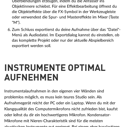
Überblendungen erzeugen, indem du die Anfasser ins
Objektinnere schiebst. Für eine Effektbearbeitung öffnest du
die Objekteffekte über die FX-Symbol in der Werkzeugleiste
oder verwendest die Spur- und Mastereffekte im Mixer (Taste
"M").
Zum Schluss exportierst du deine Aufnahme über das "Datei"-
Menü als Audiodatei. Im Exportdialog kannst du einstellen, ob
das komplette Projekt oder nur der aktuelle Abspielbereich
exportiert werden soll.
INSTRUMENTE OPTIMAL
AUFNEHMEN
Instrumentalaufnahmen in den eigenen vier Wänden sind
problemlos möglich, es muss kein teures Studio sein. Als
Aufnahmegerät reicht der PC oder ein Laptop. Wenn du mit der
Klangqualität des Computermikrofons nicht zufrieden bist, kaufst
oder leihst du dir ein hochwertigeres Mikrofon. Kondensator-
Mikrofone mit Nieren-Charakteristik sind für die meisten
akustischen Instrumente gut geeignet. Bei einem eher basslastigen