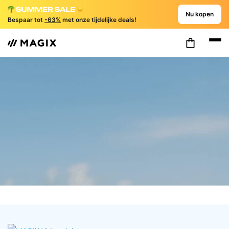
Nu kopen
Bespaar tot
-63%
met onze tijdelijke deals!