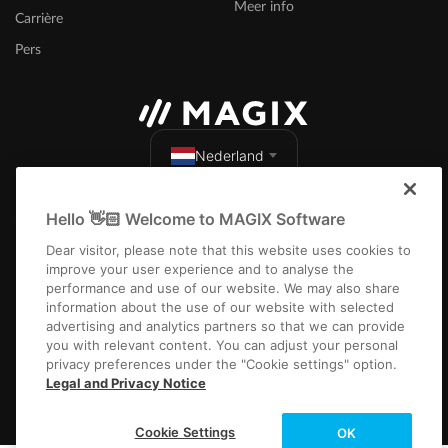
Meer info
Carrière
Pers
Nederland
Hello 👋🏻 Welcome to MAGIX Software
Dear visitor, please note that this website uses cookies to
improve your user experience and to analyse the
performance and use of our website. We may also share
Colofon
Algemene voorwaarden
Wedstrijdvoorwaarden
information about the use of our website with selected
Gegevensbescherming
Cookie-instellingen
EULA
Betaling / verzenden
advertising and analytics partners so that we can provide
Overeenkomst herroepen
you with relevant content. You can adjust your personal
privacy preferences under the "Cookie settings" option.
Copyright © 2003-2026 MAGIX. The mentioned product names may be
Legal and Privacy Notice
registered trademarks of their respective owners.
Cookie Settings
OK