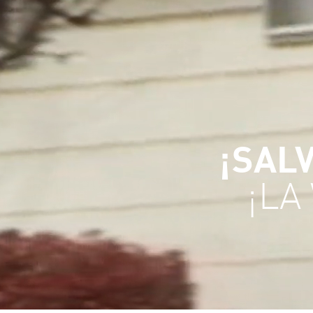
¡SALV
¡LA