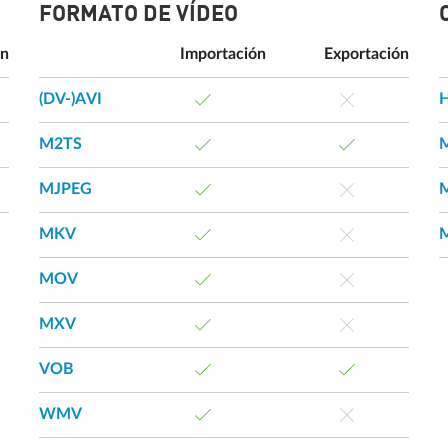
FORMATO DE VÍDEO
ón
Importación
Exportación
(DV-)AVI
H
M2TS
MJPEG
MKV
MOV
MXV
VOB
WMV