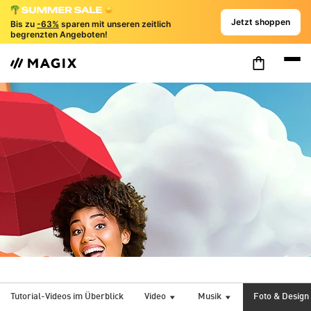
Jetzt shoppen
Bis zu
-63%
sparen mit unseren zeitlich
begrenzten Angeboten!
Tutorial-Videos im Überblick
Video
Musik
Foto & Design