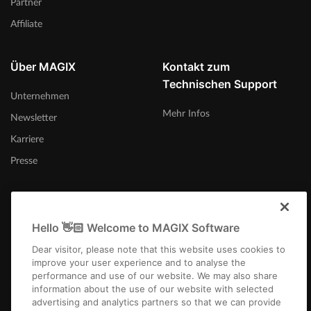
Partner
Affiliate
Über MAGIX
Kontakt zum
Technischen Support
Unternehmen
Mehr Infos
Newsletter
Karriere
Presse
Hello 👋🏻 Welcome to MAGIX Software
Österreich
Dear visitor, please note that this website uses cookies to
improve your user experience and to analyse the
performance and use of our website. We may also share
information about the use of our website with selected
advertising and analytics partners so that we can provide